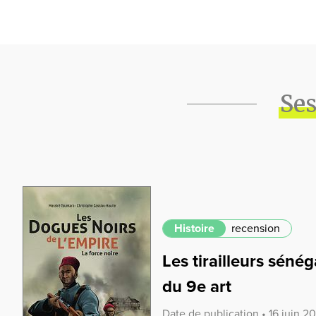
Ses
Histoire
recension
Les tirailleurs sénég
du 9e art
Date de publication • 16 juin 2