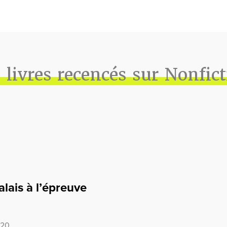
 livres recencés sur Nonfic
alais à l’épreuve
020