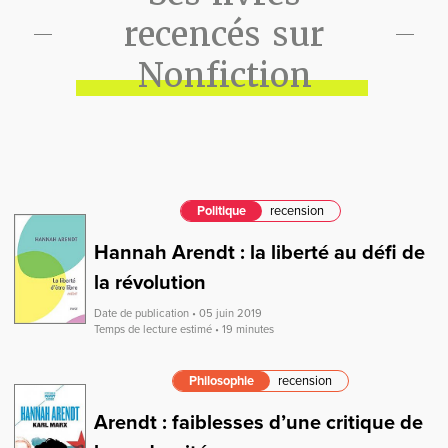
recencés sur
Nonfiction
Politique
recension
Hannah Arendt : la liberté au défi de
la révolution
Date de publication • 05 juin 2019
Temps de lecture estimé • 19 minutes
Philosophie
recension
Arendt : faiblesses d’une critique de