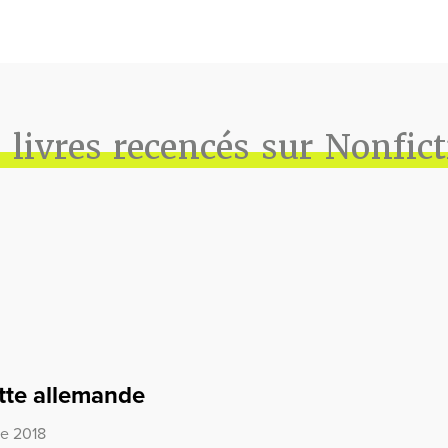
 livres recencés sur Nonfic
otte allemande
re 2018