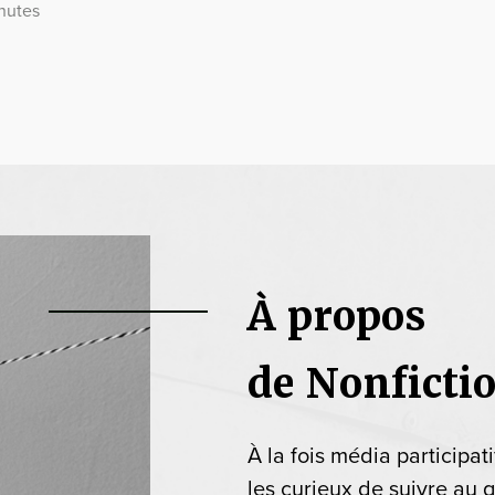
nutes
À propos
de Nonficti
À la fois média participat
les curieux de suivre au q