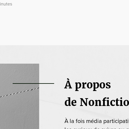
inutes
À propos
de Nonficti
À la fois média participat