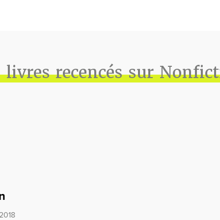
 livres recencés sur Nonfic
n
 2018