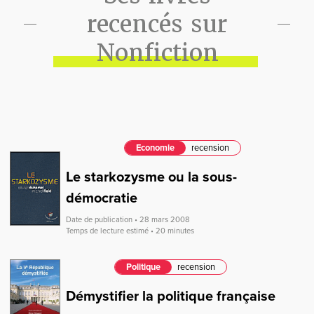
recencés sur
Nonfiction
Economie
recension
Le starkozysme ou la sous-
démocratie
Date de publication • 28 mars 2008
Temps de lecture estimé • 20 minutes
Politique
recension
Démystifier la politique française