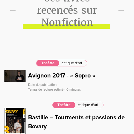
recencés sur
Nonfiction
Théâtre
critique d'art
Avignon 2017 - « Sopro »
Date de publication •
Temps de lecture estimé • 0 minutes
Théâtre
critique d'art
Bastille – Tourments et passions de
Bovary