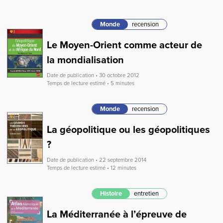
Monde
recension
Le Moyen-Orient comme acteur de
la mondialisation
Date de publication • 30 octobre 2012
Temps de lecture estimé • 5 minutes
Monde
recension
La géopolitique ou les géopolitiques
?
Date de publication • 22 septembre 2014
Temps de lecture estimé • 12 minutes
Histoire
entretien
La Méditerranée à l’épreuve de