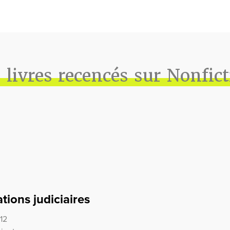
 livres recencés sur Nonfic
tions judiciaires
12