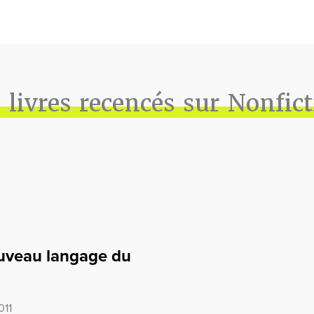
 livres recencés sur Nonfic
ouveau langage du
011