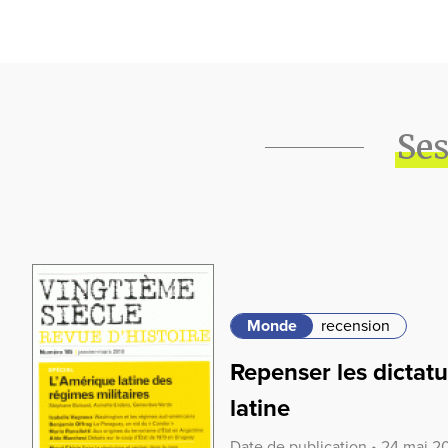
Ses
Monde
recension
Repenser les dictat
latine
Date de publication • 24 mai 2