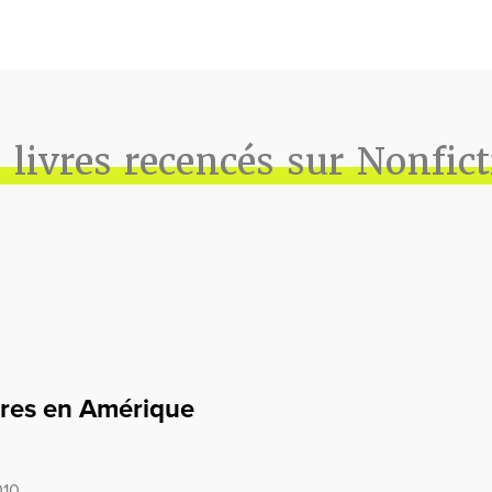
 livres recencés sur Nonfic
ures en Amérique
010