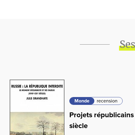
Ses
Monde
recension
Projets républicains
siècle