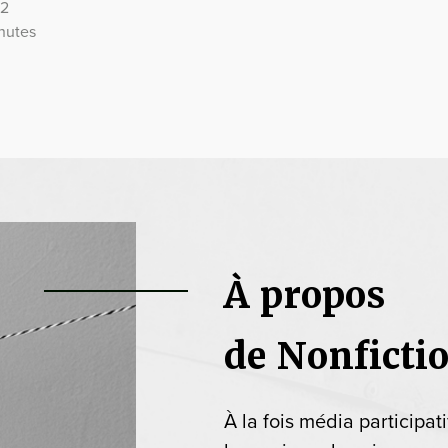
12
nutes
À propos
de Nonficti
À la fois média participat