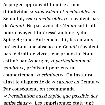
Asperger approuvait la mise à mort
d’individus «
sans valeur et inéducables
».
Selon lui, ces «
inéducables
» n’avaient pas
de
Gemüt.
Ne pas avoir de
Gemüt
suffisait
pour envoyer l’intéressé au bloc 15 du
Spiegelgrund. Autrement dit, les enfants
présentant une absence de
Gemüt
n’avaient
pas le droit de vivre, leur pronostic étant
estimé par Asperger, «
particulièrement
sombre
», prédisant pour eux un
comportement «
criminel
». On instaura
ainsi le diagnostic de «
carence en
Gemüt ».
Par conséquent, on recommanda
«
l’éradication aussi rapide que possible des
antisociaux
». Les emprisonner était jugé