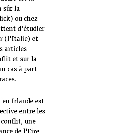
 sûr la
ick) ou chez
ttent d'étudier
(l'Italie) et
 articles
lit et sur la
un cas à part
races.
t en Irlande est
ective entre les
conflit, une
ance de l'Eire