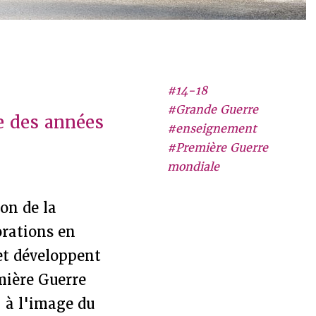
#14-18
#Grande Guerre
e des années
#enseignement
#Première Guerre
mondiale
ion de la
orations en
 et développent
emière Guerre
, à l'image du