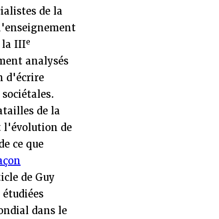
ialistes de la
 l'enseignement
e
la III
ement analysés
n d'écrire
 sociétales.
tailles de la
l'évolution de
 de ce que
façon
ticle de Guy
 étudiées
ondial dans le