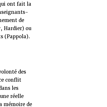
ui ont fait la
enseignants-
gnement de
y, Hardier) ou
ts (Pappola).
volonté des
ce conflit
dans les
une réelle
 la mémoire de