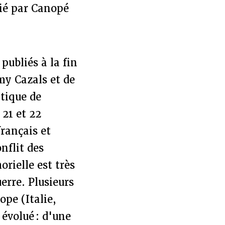
lié par Canopé
publiés à la fin
émy Cazals et de
atique de
 21 et 22
rançais et
nflit des
rielle est très
erre. Plusieurs
ope (Italie,
 évolué : d'une