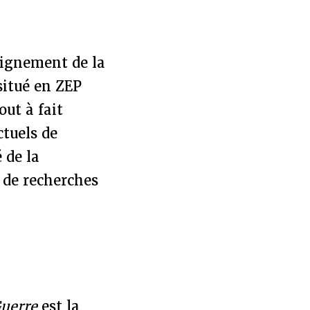
seignement de la
situé en ZEP
out à fait
ctuels de
 de la
 de recherches
Guerre
est la