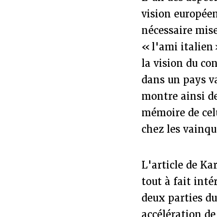
vision européen
nécessaire mis
« l'ami italien
la vision du co
dans un pays va
montre ainsi des
mémoire de celu
chez les vainque
L'article de Kar
tout à fait int
deux parties du
accélération de