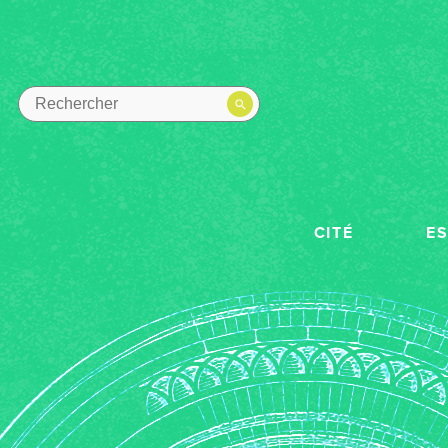
CITÉ
E