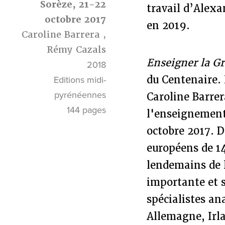
Sorèze, 21-22
travail d’Alex
octobre 2017
en 2019.
Caroline Barrera
,
Rémy Cazals
Enseigner la G
2018
du Centenaire. 
Editions midi-
pyrénéennes
Caroline Barrer
144 pages
l'enseignement 
octobre 2017. D
européens de 14
lendemains de l
importante et s
spécialistes an
Allemagne, Irla