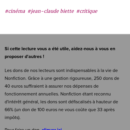
#cinéma
#jean-claude biette
#critique
Si cette lecture vous a été utile, aidez-nous à vous en
proposer d'autres !
Les dons de nos lecteurs sont indispensables à la vie de
Nonfiction. Grâce à une gestion rigoureuse, 250 dons de
40 euros suffiraient à assurer nos dépenses de
fonctionnement annuelles. Nonfiction étant reconnu
d'intérêt général, les dons sont défiscalisés à hauteur de
66% (un don de 100 euros ne vous coûte que 33 après
impôts).