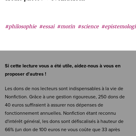
#philosophie
#essai
#morin
#science
#epistemologi
Si cette lecture vous a été utile, aidez-nous à vous en
proposer d'autres !
Les dons de nos lecteurs sont indispensables à la vie de
Nonfiction. Grâce à une gestion rigoureuse, 250 dons de
40 euros suffiraient à assurer nos dépenses de
fonctionnement annuelles. Nonfiction étant reconnu
d'intérêt général, les dons sont défiscalisés à hauteur de
66% (un don de 100 euros ne vous coûte que 33 après