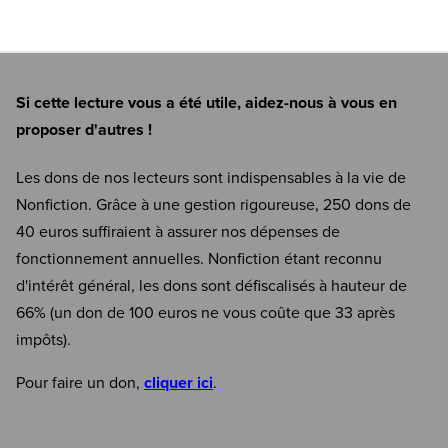
Si cette lecture vous a été utile, aidez-nous à vous en
proposer d'autres !
Les dons de nos lecteurs sont indispensables à la vie de
Nonfiction. Grâce à une gestion rigoureuse, 250 dons de
40 euros suffiraient à assurer nos dépenses de
fonctionnement annuelles. Nonfiction étant reconnu
d'intérêt général, les dons sont défiscalisés à hauteur de
66% (un don de 100 euros ne vous coûte que 33 après
impôts).
Pour faire un don,
cliquer ici
.