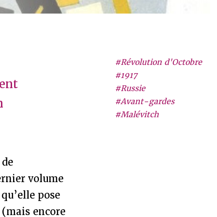
#Révolution d'Octobre
#1917
ent
#Russie
n
#Avant-gardes
#Malévitch
 de
dernier volume
 qu’elle pose
s (mais encore