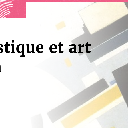
tique et art
n