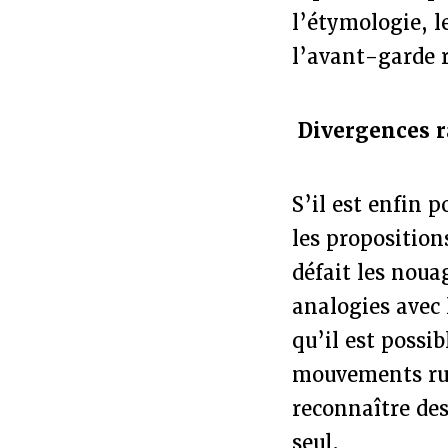
l’étymologie, le
l’avant-garde 
Divergences r
S’il est enfin p
les proposition
défait les noua
analogies avec
qu’il est possi
mouvements rus
reconnaître de
seul.