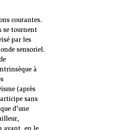
ions courantes.
s se tournent
isé par les
onde sensoriel.
de
intrinsèque à
es
ivisme (après
articipe sans
 que d’une
illeur,
n avant, en le