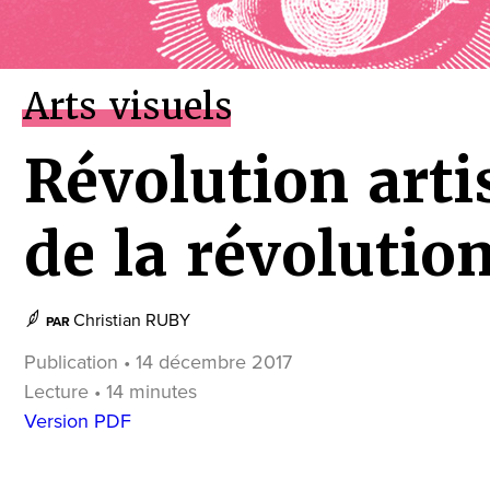
Arts visuels
Révolution artis
de la révolutio
Christian RUBY
PAR
Publication • 14 décembre 2017
Lecture • 14 minutes
Version PDF