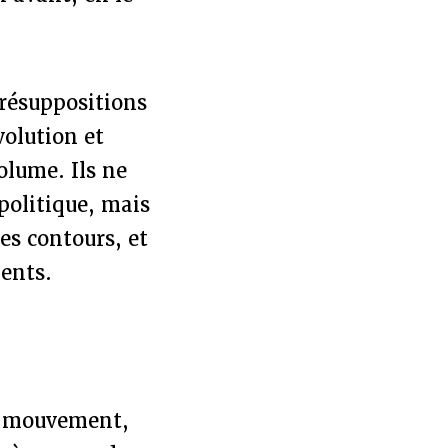
résuppositions
volution et
olume. Ils ne
politique, mais
les contours, et
ments.
un mouvement,