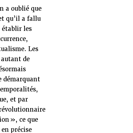
on a oublié que
t qu’il a fallu
établir les
ccurrence,
tualisme. Les
 autant de
désormais
 se démarquant
 temporalités,
ue, et par
 révolutionnaire
ion », ce que
 en précise