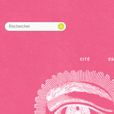
CITÉ
E