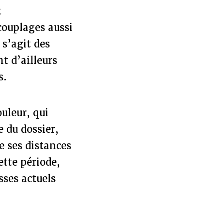
t
 couplages aussi
 s’agit des
t d’ailleurs
s.
ouleur, qui
 du dossier,
e ses distances
ette période,
usses actuels