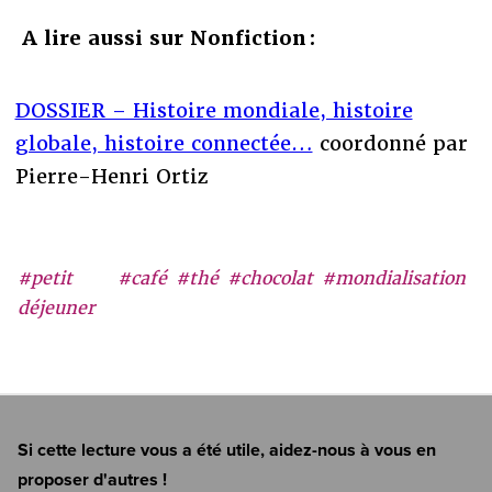
A lire aussi sur Nonfiction :
DOSSIER – Histoire mondiale, histoire
globale, histoire connectée…
coordonné par
Pierre-Henri Ortiz
#petit
#café
#thé
#chocolat
#mondialisation
déjeuner
Si cette lecture vous a été utile, aidez-nous à vous en
proposer d'autres !