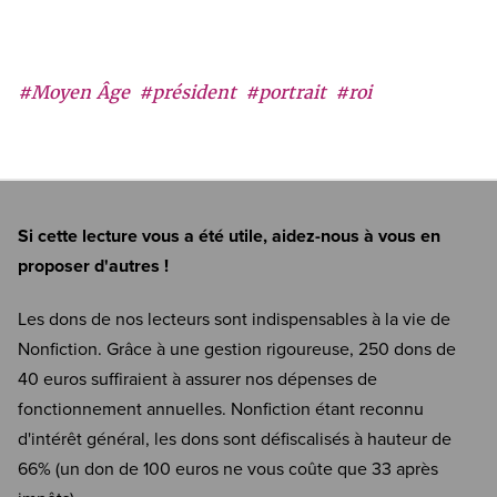
#Moyen Âge
#président
#portrait
#roi
Si cette lecture vous a été utile, aidez-nous à vous en
proposer d'autres !
Les dons de nos lecteurs sont indispensables à la vie de
Nonfiction. Grâce à une gestion rigoureuse, 250 dons de
40 euros suffiraient à assurer nos dépenses de
fonctionnement annuelles. Nonfiction étant reconnu
d'intérêt général, les dons sont défiscalisés à hauteur de
66% (un don de 100 euros ne vous coûte que 33 après