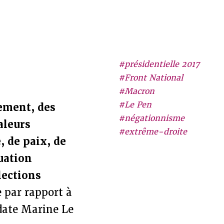
#présidentielle 2017
#Front National
#Macron
#Le Pen
nement, des
#négationnisme
aleurs
#extrême-droite
, de paix, de
tuation
lections
 par rapport à
idate Marine Le