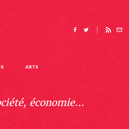
ES
ARTS
ociété, économie...