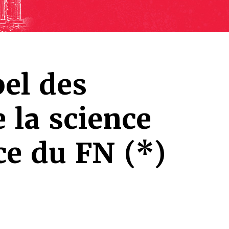
el des
 la science
ce du FN (*)