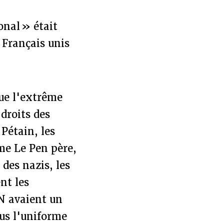
onal » était
 Français unis
que l'extrême
droits des
Pétain, les
me Le Pen père,
des nazis, les
ent les
FN avaient un
ous l'uniforme