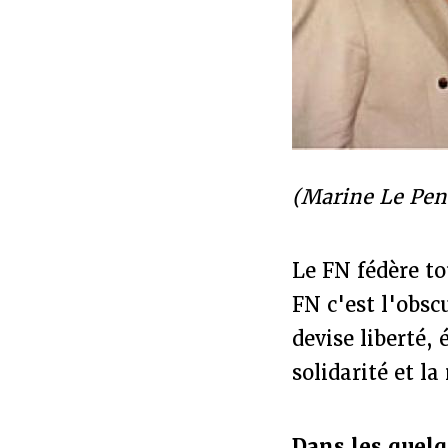
(Marine Le Pen
Le FN fédère to
FN c'est l'obsc
devise liberté, 
solidarité et l
Dans les quelqu