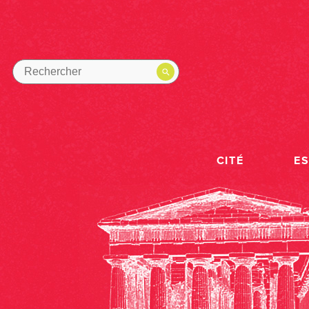
CITÉ
E