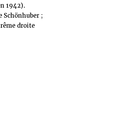
en 1942).
e Schönhuber ;
trême droite