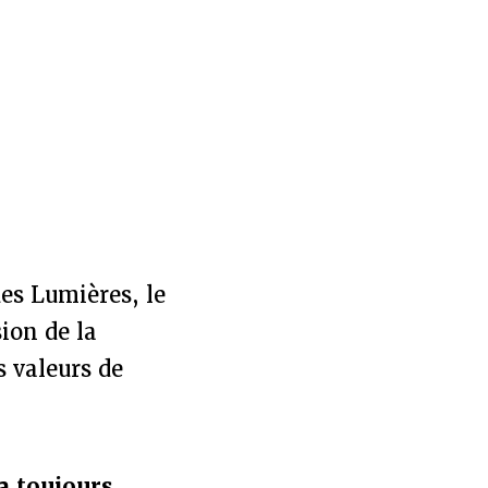
des Lumières, le
sion de la
s valeurs de
 a toujours