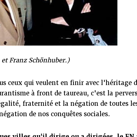
 et Franz Schönhuber.)
us ceux qui veulent en finir avec l'héritage 
urantisme à front de taureau, c'est la perver
égalité, fraternité et la négation de toutes le
a négation de nos conquêtes sociales.
es villes qu'il dirige ou a dirigées, le FN