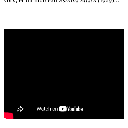
voix, et du morceau
Asthma Attack
(1969)...