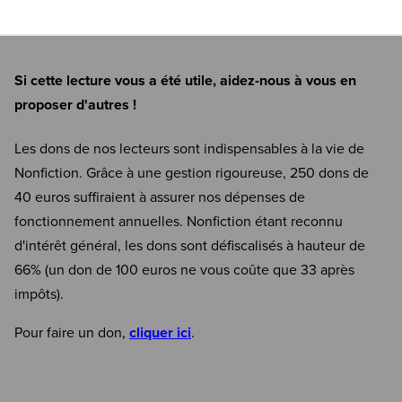
Si cette lecture vous a été utile, aidez-nous à vous en
proposer d'autres !
Les dons de nos lecteurs sont indispensables à la vie de
Nonfiction. Grâce à une gestion rigoureuse, 250 dons de
40 euros suffiraient à assurer nos dépenses de
fonctionnement annuelles. Nonfiction étant reconnu
d'intérêt général, les dons sont défiscalisés à hauteur de
66% (un don de 100 euros ne vous coûte que 33 après
impôts).
Pour faire un don,
cliquer ici
.