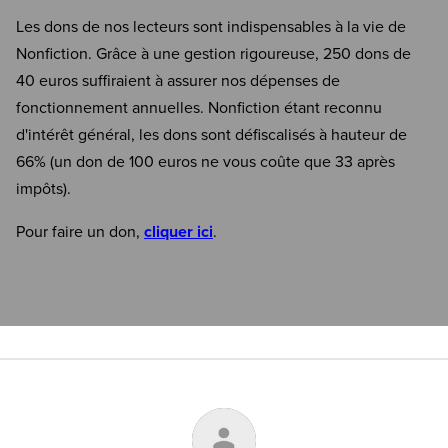
Les dons de nos lecteurs sont indispensables à la vie de
Nonfiction. Grâce à une gestion rigoureuse, 250 dons de
40 euros suffiraient à assurer nos dépenses de
fonctionnement annuelles. Nonfiction étant reconnu
d'intérêt général, les dons sont défiscalisés à hauteur de
66% (un don de 100 euros ne vous coûte que 33 après
impôts).
Pour faire un don,
cliquer ici
.