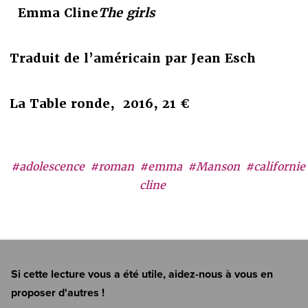
Emma Cline
The girls
Traduit de l’américain par Jean Esch
La Table ronde, 2016,
21 €
#adolescence
#roman
#emma
#Manson
#californie
cline
Si cette lecture vous a été utile, aidez-nous à vous en
proposer d'autres !