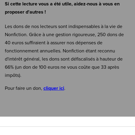
Si cette lecture vous a été utile, aidez-nous à vous en
proposer d'autres !
Les dons de nos lecteurs sont indispensables à la vie de
Nonfiction. Grâce à une gestion rigoureuse, 250 dons de
40 euros suffiraient à assurer nos dépenses de
fonctionnement annuelles. Nonfiction étant reconnu
d'intérêt général, les dons sont défiscalisés à hauteur de
66% (un don de 100 euros ne vous coûte que 33 après
impôts).
Pour faire un don,
cliquer ici
.