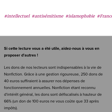
#intellectuel
#antisémitisme
#islamophobie
#Franc
Si cette lecture vous a été utile, aidez-nous à vous en
proposer d'autres !
Les dons de nos lecteurs sont indispensables à la vie de
Nonfiction. Grâce à une gestion rigoureuse, 250 dons de
40 euros suffiraient à assurer nos dépenses de
fonctionnement annuelles. Nonfiction étant reconnu
d'intérêt général, les dons sont défiscalisés à hauteur de
66% (un don de 100 euros ne vous coûte que 33 après
impôts).