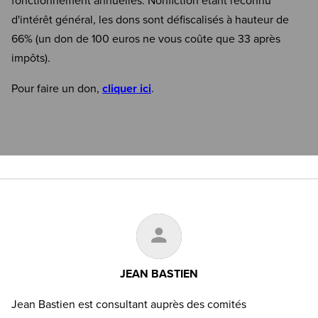
fonctionnement annuelles. Nonfiction étant reconnu
d'intérêt général, les dons sont défiscalisés à hauteur de
66% (un don de 100 euros ne vous coûte que 33 après
impôts).
Pour faire un don,
cliquer ici
.
JEAN BASTIEN
Jean Bastien est consultant auprès des comités