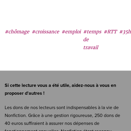
#chômage
#croissance
#emploi
#temps
#RTT
#35h
de
travail
Si cette lecture vous a été utile, aidez-nous à vous en
proposer d'autres !
Les dons de nos lecteurs sont indispensables à la vie de
Nonfiction. Grâce à une gestion rigoureuse, 250 dons de
40 euros suffiraient à assurer nos dépenses de