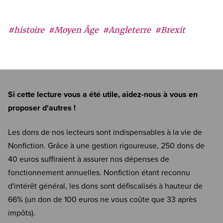
#histoire
#Moyen Âge
#Angleterre
#Brexit
Si cette lecture vous a été utile, aidez-nous à vous en
proposer d'autres !
Les dons de nos lecteurs sont indispensables à la vie de
Nonfiction. Grâce à une gestion rigoureuse, 250 dons de
40 euros suffiraient à assurer nos dépenses de
fonctionnement annuelles. Nonfiction étant reconnu
d'intérêt général, les dons sont défiscalisés à hauteur de
66% (un don de 100 euros ne vous coûte que 33 après
impôts).