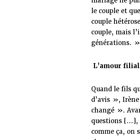
mariage ne puis
le couple et qu
couple hétérose
couple, mais l’i
générations. 
L’amour filia
Quand le fils 
d’avis », Irène
changé ». Avan
questions [...],
comme ça, on se