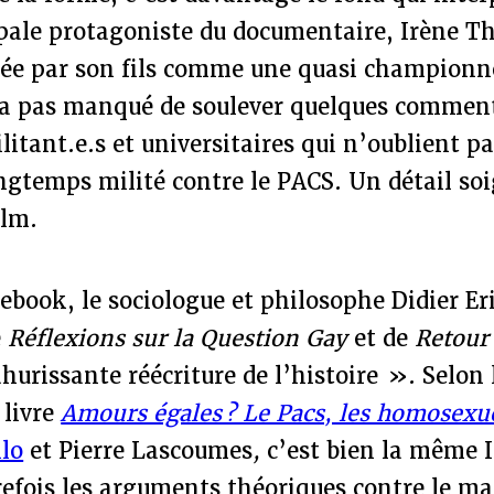
ipale protagoniste du documentaire, Irène Th
tée par son fils comme une quasi championne
’a pas manqué de soulever quelques comment
litant.e.s et universitaires qui n’oublient pa
ongtemps milité contre le PACS. Un détail s
ilm.
ebook, le sociologue et philosophe Didier Er
e
Réflexions sur la Question Gay
et de
Retour
hurissante réécriture de l’histoire ». Selon 
 livre
Amours égales ? Le Pacs, les homosexue
llo
et Pierre Lascoumes
,
c’est bien la même I
refois les arguments théoriques contre le ma