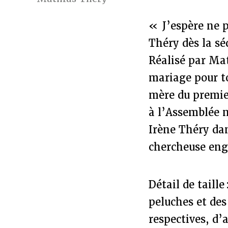
« J’espère ne 
Théry dès la s
Réalisé par Mat
mariage pour to
mère du premie
à l’Assemblée n
Irène Théry dans
chercheuse enga
Détail de taill
peluches et des
respectives, d’