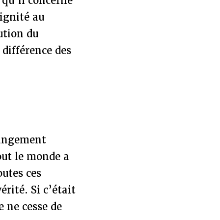
 qu’il concerne
ignité au
ution du
a différence des
hangement
out le monde a
outes ces
érité. Si c’était
e ne cesse de