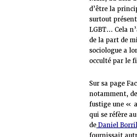
d’être la princ
surtout présen
LGBT... Cela n
de la part de mi
sociologue a l
occulté par le f
Sur sa page Fac
notamment, d
fustige une « a
qui se réfère au
de
Daniel Borri
fournissait aut