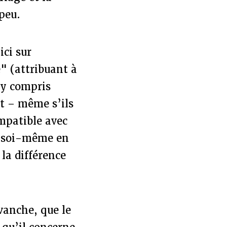
peu.
(ici sur
e" (attribuant à
 y compris
t – même s’ils
ompatible avec
er soi-même en
 la différence
vanche, que le