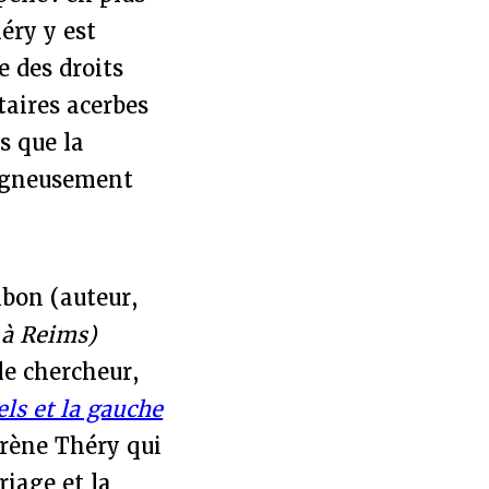
éry y est
 des droits
aires acerbes
s que la
oigneusement
ibon (auteur,
 à Reims)
le chercheur,
ls et la gauche
rène Théry qui
riage et la