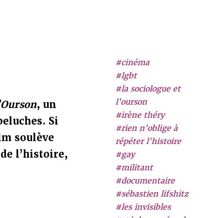
#cinéma
#lgbt
#la sociologue et
l'ourson
l’Ourson
, un
#irène théry
eluches. Si
#rien n'oblige à
ilm soulève
répéter l'histoire
e l’histoire,
#gay
#militant
#documentaire
#sébastien lifshitz
#les invisibles