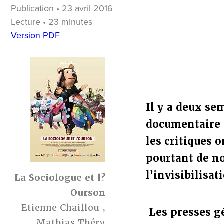
Publication • 23 avril 2016
Lecture • 23 minutes
Version PDF
Il y a deux se
documentaire s
les critiques 
pourtant de no
l’invisibilisa
La Sociologue et l?
Ourson
Etienne Chaillou
,
Les presses g
Mathias Théry