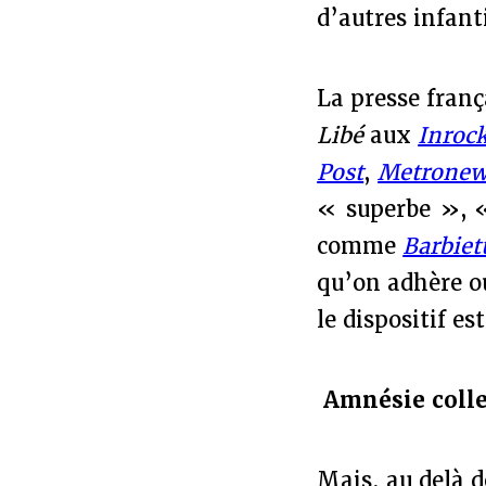
d’autres infant
La presse fran
Libé
aux
Inroc
Post
,
Metrone
« superbe », «
comme
Barbiet
qu’on adhère ou
le dispositif es
Amnésie collec
Mais, au delà d