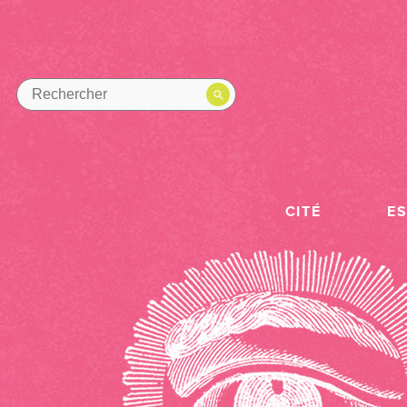
CITÉ
E