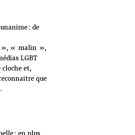
 unanime : de
x », « malin »,
 médias LGBT
cloche et,
 reconnaitre que
.
elle : en plus