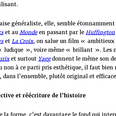
ilisant.
çaise généraliste, elle, semble étonnamment
ks
et au
Monde
en passant par le
Huffington
ws
et
La Croix
, on salue un film « ambitieu
 ludique », voire même « brillant ». Les
urix
et surtout
Yagg
donnent le même son de 
 non à ce parti pris esthétique, il faut bien
t, dans l’ensemble, plutôt original et efficace
tive et réécriture de l’histoire
e la forme, c’est davantage le fond qui interp