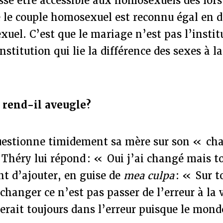
se être accessible aux homosexuels dès lors
e le couple homosexuel est reconnu égal en d
xuel. C’est que le mariage n’est pas l’instit
nstitution qui lie la différence des sexes à l
»
l rend-il aveugle?
questionne timidement sa mère sur son « c
 Théry lui répond : « Oui j’ai changé mais t
t d’ajouter, en guise de
mea culpa
: « Sur t
 changer ce n’est pas passer de l’erreur à la v
rait toujours dans l’erreur puisque le mond