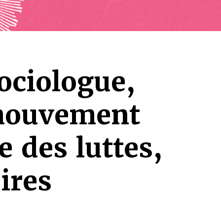
ociologue,
 mouvement
 des luttes,
ires