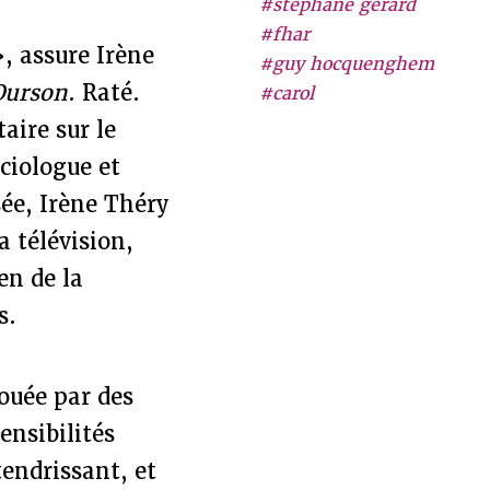
#stéphane gérard
#fhar
, assure Irène
#guy hocquenghem
’Ourson
. Raté.
#carol
aire sur le
ciologue et
ée, Irène Théry
 télévision,
en de la
s.
jouée par des
ensibilités
endrissant, et