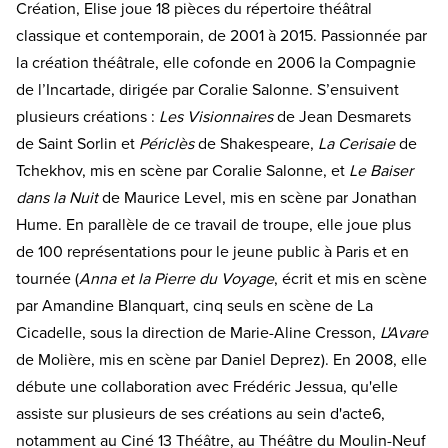
Création, Elise joue 18 pièces du répertoire théâtral
classique et contemporain, de 2001 à 2015. Passionnée par
la création théâtrale, elle cofonde en 2006 la Compagnie
de l’Incartade, dirigée par Coralie Salonne. S’ensuivent
plusieurs créations :
Les Visionnaires
de Jean Desmarets
de Saint Sorlin et
Périclès
de Shakespeare,
La Cerisaie
de
Tchekhov, mis en scène par Coralie Salonne, et
Le Baiser
dans la Nuit
de Maurice Level, mis en scène par Jonathan
Hume. En parallèle de ce travail de troupe, elle joue plus
de 100 représentations pour le jeune public à Paris et en
tournée (
Anna et la Pierre du Voyage
, écrit et mis en scène
par Amandine Blanquart, cinq seuls en scène de La
Cicadelle, sous la direction de Marie-Aline Cresson,
L'Avare
de Molière, mis en scène par Daniel Deprez). En 2008, elle
débute une collaboration avec Frédéric Jessua, qu'elle
assiste sur plusieurs de ses créations au sein d'acte6,
notamment au Ciné 13 Théâtre, au Théâtre du Moulin-Neuf