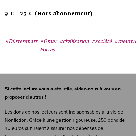
9 € | 27 € (Hors abonnement)
#Dürrenmatt
#Omar
#civilisation
#société
#meurtr
Porras
Si cette lecture vous a été utile, aidez-nous à vous en
proposer d'autres !
Les dons de nos lecteurs sont indispensables à la vie de
Nonfiction. Grâce à une gestion rigoureuse, 250 dons de
40 euros suffiraient à assurer nos dépenses de