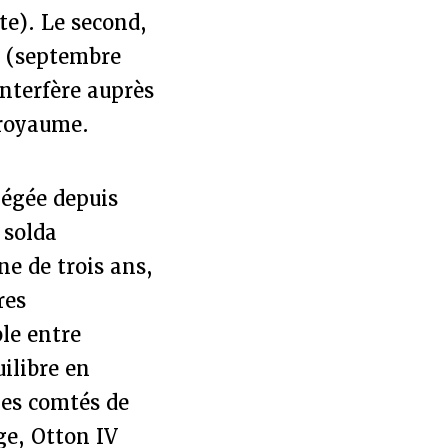
te). Le second,
t (septembre
interfère auprès
 royaume.
iégée depuis
 solda
e de trois ans,
res
le entre
uilibre en
les comtés de
ge, Otton IV