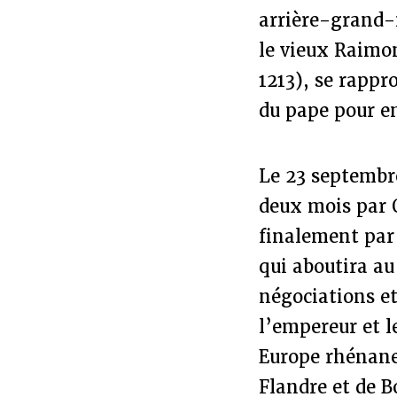
arrière-grand-m
le vieux Raimo
1213), se rappr
du pape pour en
Le 23 septembre
deux mois par O
finalement par 
qui aboutira au
négociations et
l’empereur et l
Europe rhénane.
Flandre et de B