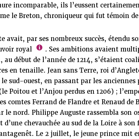
mure incomparable, ils l’eussent certaineme
me le Breton, chroniqueur qui fut témoin de
te avait, par ses nombreux succès, étendu s
uvoir royal
. Ses ambitions avaient multip
 au début de l’année de 1214, s’étaient coali
res en tenaille. Jean sans Terre, roi d’Anglet
 le sud-ouest, en passant par les anciennes
le Poitou et l’Anjou perdus en 1206) ; l’em
les comtes Ferrand de Flandre et Renaud de 
r le nord. Philippe Auguste rassembla son ost
’une chevauchée au sud de la Loire à son fi
lantagenêt. Le 2 juillet, le jeune prince mit 