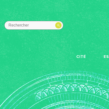
CITÉ
E