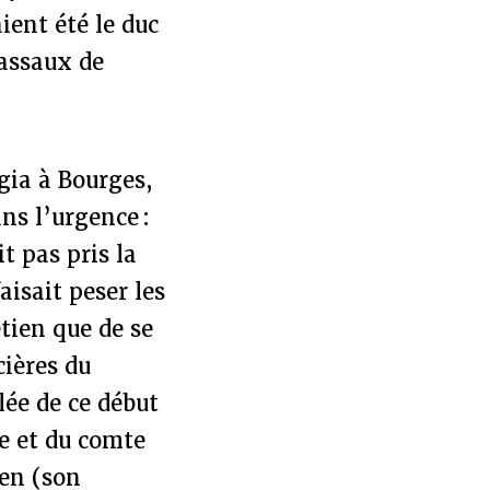
ient été le duc
assaux de
gia à Bourges,
ns l’urgence :
t pas pris la
aisait peser les
étien que de se
cières du
ée de ce début
e et du comte
ien (son