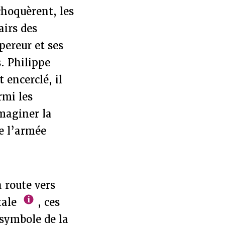
choquèrent, les
airs des
ereur et ses
. Philippe
 encerclé, il
rmi les
maginer la
de l’armée
 route vers
tale
, ces
 symbole de la