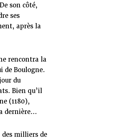
De son côté,
dre ses
ment, après la
nne rencontra la
ui de Boulogne.
jour du
ts. Bien qu’il
ne (1180),
a dernière...
 des milliers de