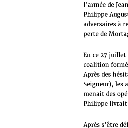
l’armée de Jea
Philippe Augus
adversaires à r
perte de Mortagn
En ce 27 juille
coalition formé
Après des hésit
Seigneur), les 
menait des opér
Philippe livrai
Après s’être déf