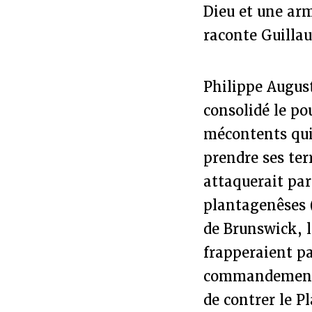
Dieu et une ar
raconte Guillau
Philippe Augus
consolidé le po
mécontents qui,
prendre ses ter
attaquerait par
plantagenêses (
de Brunswick, 
frapperaient pa
commandement d
de contrer le P