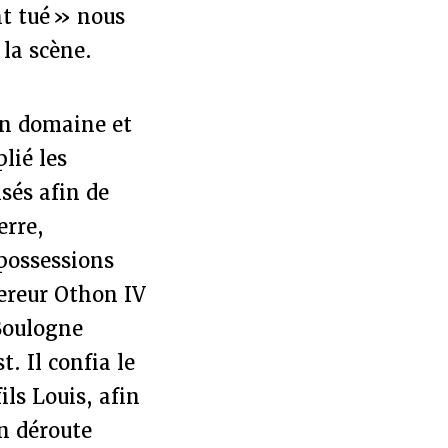
nt tué » nous
 la scène.
on domaine et
lié les
sés afin de
erre,
 possessions
pereur Othon IV
Boulogne
. Il confia le
ls Louis, afin
en déroute