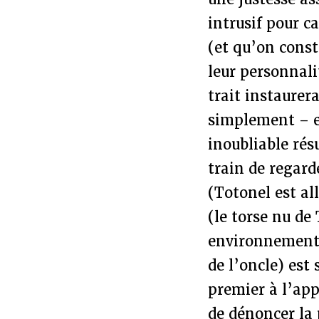
intrusif pour c
(et qu’on const
leur personnali
trait instaurer
simplement – et
inoubliable rés
train de regard
(Totonel est al
(le torse nu de
environnement p
de l’oncle) est 
premier à l’app
de dénoncer la 