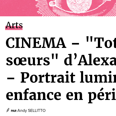
Arts
CINEMA – "Tot
sœurs" d’Alex
– Portrait lum
enfance en péri
Andy SELLITTO
PAR