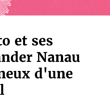
o et ses
ander Nanau
ineux d'une
l