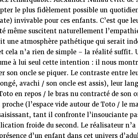
apter le plus fidèlement possible un quotidi
ate) invivable pour ces enfants. C’est que leu
té même suscitent naturellement l’empathie 
ait une atmosphère pathétique qui serait indé
 cela n’a rien de simple – la réalité suffit.
ume à lui seul cette intention : il nous mont
er son oncle se piquer. Le contraste entre le
longé, avachi / son oncle est assis), leur lan
 Toto en repos / le bras nu contracté de son o
roche (l’espace vide autour de Toto / le ma
saisissant, tant il confronte l’insouciante pa
lication froide du second. Le réalisateur n’a
présence d’un enfant dans cet univers d’adu