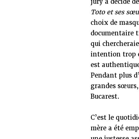
jury a décidé d
Toto et ses sœ
choix de masque
documentaire tr
qui chercherai
intention trop 
est authentique
Pendant plus d’
grandes sœurs, 
Bucarest.
C’est le quotid
mère a été empr
une justesse a