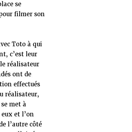
place se
pour filmer son
avec Toto à qui
t, c’est leur
le réalisateur
adés ont de
tion effectués
u réalisateur,
» se met à
 eux et l’on
e l’autre côté