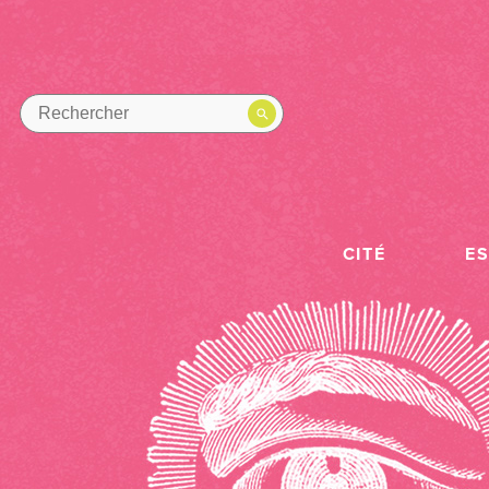
CITÉ
E