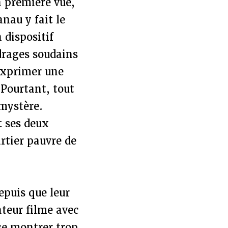
à première vue,
anau y fait le
 dispositif
adrages soudains
 exprimer une
 Pourtant, tout
 mystère.
t ses deux
rtier pauvre de
epuis que leur
ateur filme avec
se montrer trop