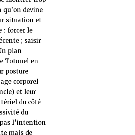
en qu’on devine
r situation et
: forcer le
cente ; saisir
 Un plan
re Totonel en
ur posture
gage corporel
ncle) et leur
tériel du côté
ssivité du
 pas l’intention
lte mais de