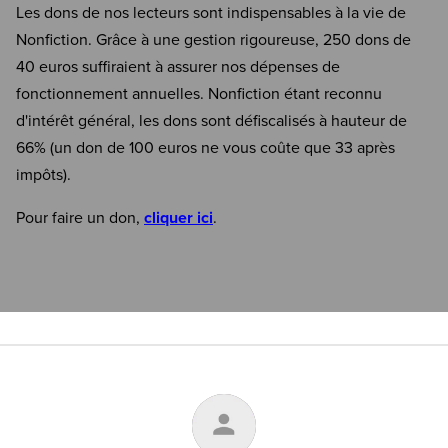
Les dons de nos lecteurs sont indispensables à la vie de
Nonfiction. Grâce à une gestion rigoureuse, 250 dons de
40 euros suffiraient à assurer nos dépenses de
fonctionnement annuelles. Nonfiction étant reconnu
d'intérêt général, les dons sont défiscalisés à hauteur de
66% (un don de 100 euros ne vous coûte que 33 après
impôts).
Pour faire un don,
cliquer ici
.