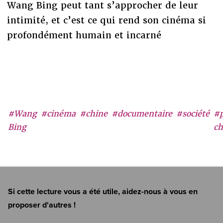
Wang Bing peut tant s’approcher de leur
intimité, et c’est ce qui rend son cinéma si
profondément humain et incarné
#Wang
#cinéma
#chine
#documentaire
#société
#p
Bing
ch
Si cette lecture vous a été utile, aidez-nous à vous en
proposer d'autres !