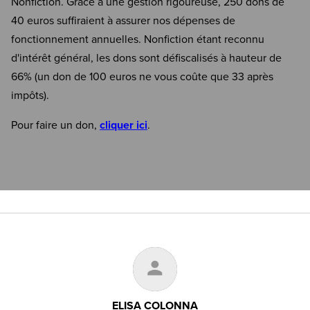
Nonfiction. Grâce à une gestion rigoureuse, 250 dons de
40 euros suffiraient à assurer nos dépenses de
fonctionnement annuelles. Nonfiction étant reconnu
d'intérêt général, les dons sont défiscalisés à hauteur de
66% (un don de 100 euros ne vous coûte que 33 après
impôts).
Pour faire un don,
cliquer ici
.
ELISA COLONNA