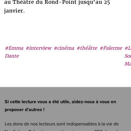
au Théâtre du Rond-Point jusqu'au 25
janvier.
#Emma
#interview
#cinéma
#théâtre
#Palerme
#L
Dante
Sor
Ma
Si cette lecture vous a été utile, aidez-nous à vous en
proposer d'autres !
Les dons de nos lecteurs sont indispensables à la vie de