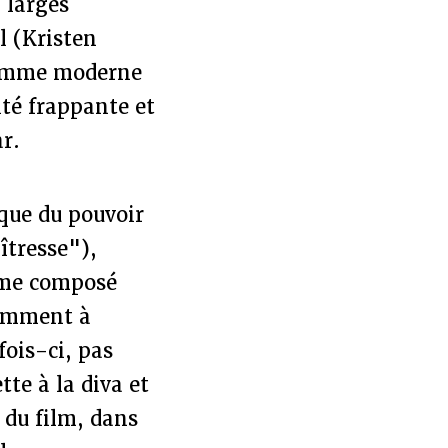
 larges
l (Kristen
 femme moderne
ité frappante et
ar.
ique du pouvoir
îtresse"),
nôme composé
écemment à
fois-ci, pas
tte à la diva et
 du film, dans