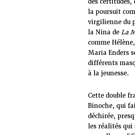
des certitudes,
la poursuit co
virgilienne du p
la Nina de
La M
comme Hélène, 
Maria Enders s
différents mas
à la jeunesse.
Cette double fr
Binoche, qui fa
déchirée, presq
les réalités qu