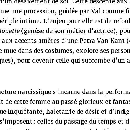
 d'un désaxement de soi. Cette descente aux
mme une procession, guidée par Val comme f
ériple intime. L'enjeu pour elle est de refoul
ouette
(genèse de son métier d’actrice), pou
aux accents amères d’une Petra Van Kant (
e mue dans des costumes, explore ses person
ques), pour devenir celle qui succombe d’un
acture narcissique s'incarne dans la perform
it de cette femme au passé glorieux et fant
ue inquiétante, haletante de désir et d’indi
i s’imposent : celles du passage du temps et