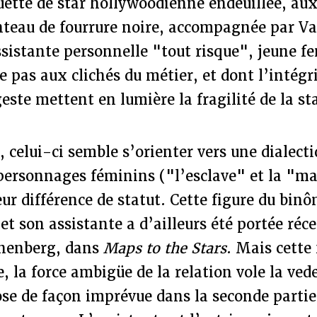
ouette de star hollywoodienne endeuillée, aux
nteau de fourrure noire, accompagnée par Va
ssistante personnelle "tout risque", jeune
 pas aux clichés du métier, et dont l’intégr
geste mettent en lumière la fragilité de la st
m, celui-ci semble s’orienter vers une dialect
personnages féminins ("l’esclave" et la "ma
eur différence de statut. Cette figure du bi
 et son assistante a d’ailleurs été portée r
onenberg, dans
Maps to the Stars
. Mais cette 
, la force ambigüe de la relation vole la vede
e de façon imprévue dans la seconde partie