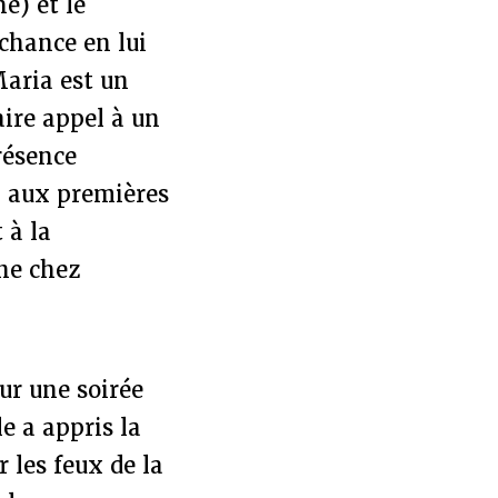
e) et le
chance en lui
-Maria est un
aire appel à un
résence
l aux premières
t à la
ne chez
ur une soirée
 a appris la
les feux de la