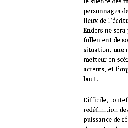
le silence des 
personnages de 
lieux de l’écrit
Enders ne sera
follement de s
situation, une 
metteur en scèn
acteurs, et l’or
bout.
Difficile, toute
redéfinition de
puissance de ré