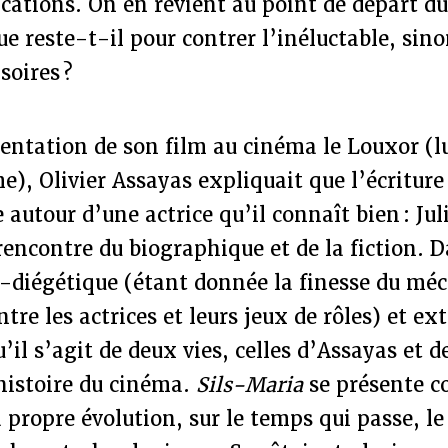
ications. On en revient au point de départ du
que reste-t-il pour contrer l’inéluctable, sin
oires ?
sentation de son film au cinéma le Louxor 
, Olivier Assayas expliquait que l’écriture
e autour d’une actrice qu’il connaît bien : Ju
 rencontre du biographique et de la fiction. 
-diégétique (étant donnée la finesse du mé
ntre les actrices et leurs jeux de rôles) et e
u’il s’agit de deux vies, celles d’Assayas et d
histoire du cinéma.
Sils-Maria
se présente 
a propre évolution, sur le temps qui passe, le