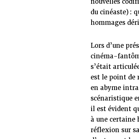
nouvelles codif
du cinéaste) : 
hommages déris
Lors d’une pré
cinéma-fantôme)
s’était articulé
est le point de
en abyme intra
scénaristique e
il est évident q
à une certaine 
réflexion sur s