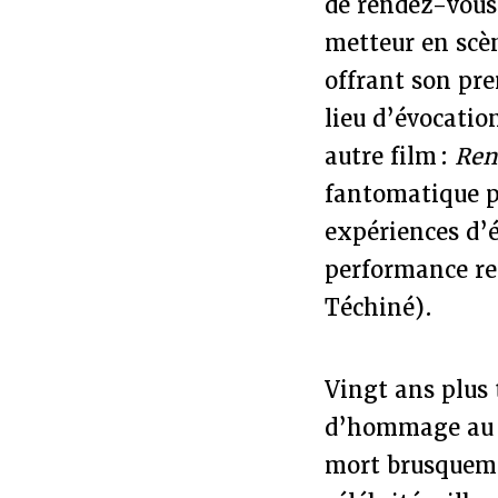
de rendez-vous 
metteur en scèn
offrant son prem
lieu d’évocatio
autre film :
Ren
fantomatique p
expériences d’é
performance re
Téchiné).
Vingt ans plus 
d’hommage au m
mort brusqueme