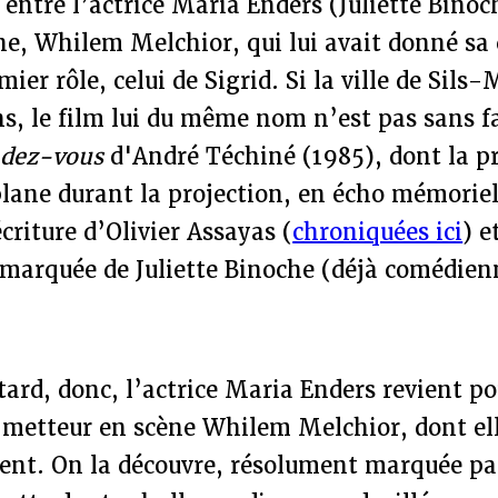
entre l’actrice Maria Enders (Juliette Binoch
e, Whilem Melchior, qui lui avait donné sa 
ier rôle, celui de Sigrid. Si la ville de Sils
ns, le film lui du même nom n’est pas sans f
dez-vous
d'André Téchiné (1985), dont la p
lane durant la projection, en écho mémorie
criture d’Olivier Assayas (
chroniquées ici
) e
marquée de Juliette Binoche (déjà comédien
tard, donc, l’actrice Maria Enders revient po
etteur en scène Whilem Melchior, dont elle
nt. On la découvre, résolument marquée par 