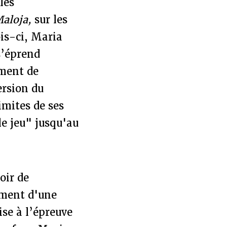
les
Maloja,
sur les
ois-ci, Maria
s’éprend
ement de
ersion du
imites de ses
 le jeu" jusqu'au
oir de
lement d'une
se à l’épreuve