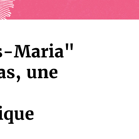
s-Maria"
as, une
ique