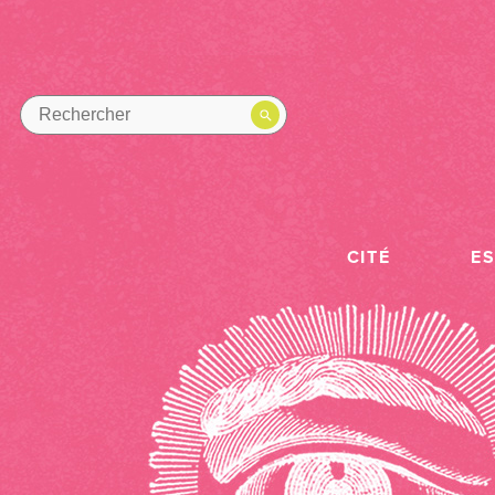
CITÉ
E