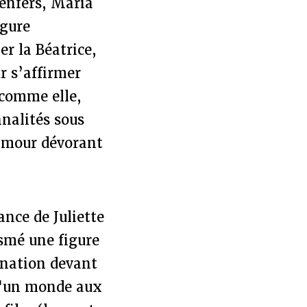
 enfers, Maria
igure
er la Béatrice,
r s’affirmer
comme elle,
nalités sous
 amour dévorant
ance de Juliette
asmé une figure
gnation devant
 d'un monde aux