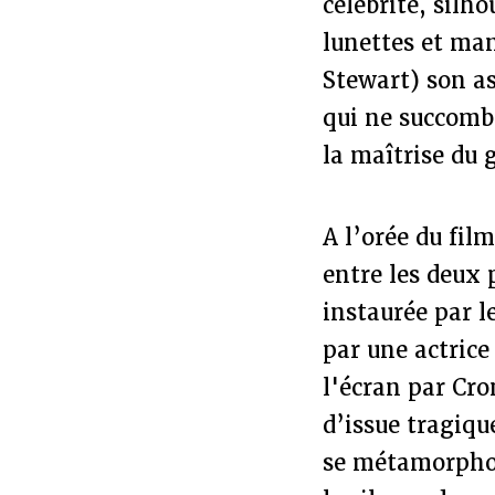
célébrité, silh
lunettes et ma
Stewart) son a
qui ne succombe
la maîtrise du 
A l’orée du fil
entre les deux 
instaurée par l
par une actrice
l'écran par Cr
d’issue tragique
se métamorphos