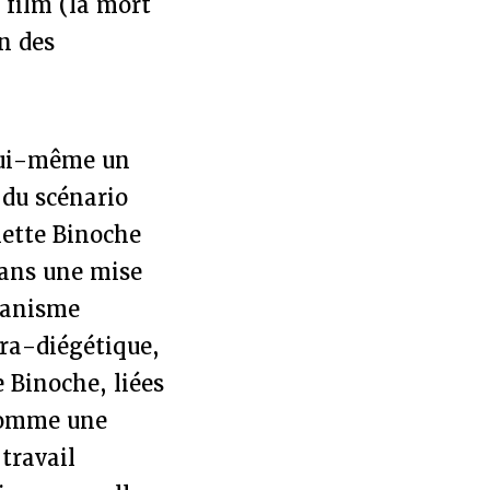
 film (la mort
on des
(lui-même un
 du scénario
liette Binoche
Dans une mise
canisme
xtra-diégétique,
e Binoche, liées
comme une
 travail