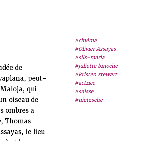
#cinéma
#Olivier Assayas
#sils-maria
#juliette binoche
’idée de
#kristen stewart
lvaplana, peut-
#actrice
 Maloja, qui
#suisse
un oiseau de
#nietzsche
es ombres a
e, Thomas
ssayas, le lieu