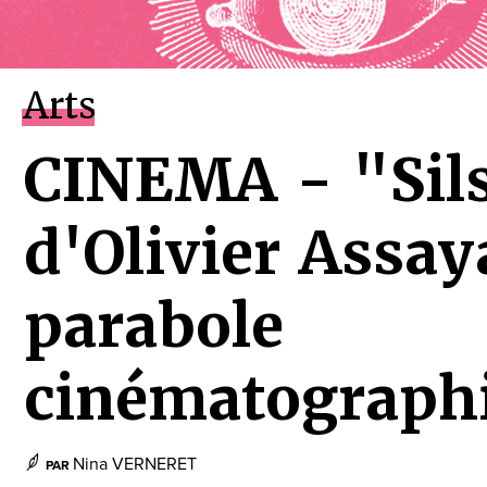
Arts
CINEMA - "Sil
d'Olivier Assay
parabole
cinématograph
Nina VERNERET
PAR