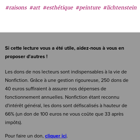
#raisons
#art
#esthétique
#peinture
#lichtenstein
Si cette lecture vous a été utile, aidez-nous à vous en
proposer d'autres !
Les dons de nos lecteurs sont indispensables à la vie de
Nonfiction. Grâce à une gestion rigoureuse, 250 dons de
40 euros suffiraient à assurer nos dépenses de
fonctionnement annuelles. Nonfiction étant reconnu
d'intérêt général, les dons sont défiscalisés à hauteur de
66% (un don de 100 euros ne vous coûte que 33 après
impôts).
Pour faire un don,
cliquer ici
.