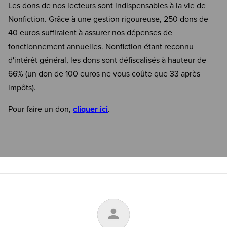
Les dons de nos lecteurs sont indispensables à la vie de
Nonfiction. Grâce à une gestion rigoureuse, 250 dons de
40 euros suffiraient à assurer nos dépenses de
fonctionnement annuelles. Nonfiction étant reconnu
d'intérêt général, les dons sont défiscalisés à hauteur de
66% (un don de 100 euros ne vous coûte que 33 après
impôts).
Pour faire un don,
cliquer ici
.