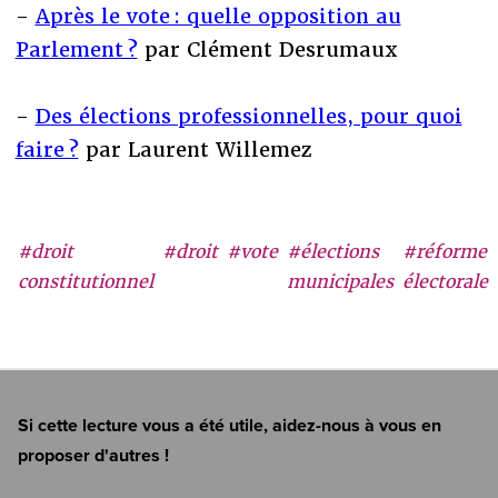
-
Après le vote : quelle opposition au
Parlement ?
par Clément Desrumaux
-
Des élections professionnelles, pour quoi
faire ?
par Laurent Willemez
#droit
#droit
#vote
#élections
#réforme
constitutionnel
municipales
électorale
Si cette lecture vous a été utile, aidez-nous à vous en
proposer d'autres !