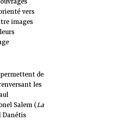
 ouvrages
orienté vers
ntre images
leurs
age
i permettent de
renversant les
aul
ionel Salem (
La
l Danétis