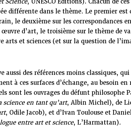
et Science
, UNESCO Editions). Chacun de ces
ée différente dans le thème. Le premier est 
rain, le deuxième sur les correspondances e
t œuvre d’art, le troisième sur le thème de va
arts et sciences (et sur la question de l’im
e aussi des références moins classiques, qu
ment à ces surfaces d’échange, au besoin en 
els sont les ouvrages du défunt philosophe P
a science en tant qu’art
, Albin Michel), de L
rt
, Odile Jacob), et d’Ivan Toulouse et Danie
alogue entre art et science
, L’Harmattan).