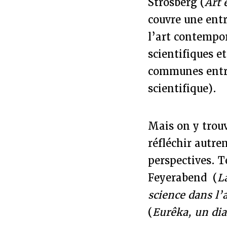
Strosberg (
Art 
couvre une entr
l’art contempo
scientifiques e
communes entre 
scientifique).
Mais on y trouv
réfléchir autre
perspectives. T
Feyerabend (
L
science dans l’a
(
Eurêka
, un di