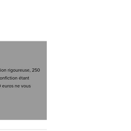
tion rigoureuse, 250
onfiction étant
0 euros ne vous