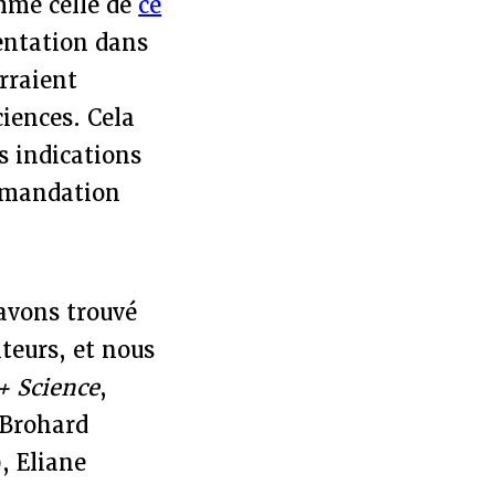
mme celle de
ce
entation dans
urraient
ciences. Cela
s indications
ommandation
 avons trouvé
teurs, et nous
+ Science
,
 Brohard
, Eliane