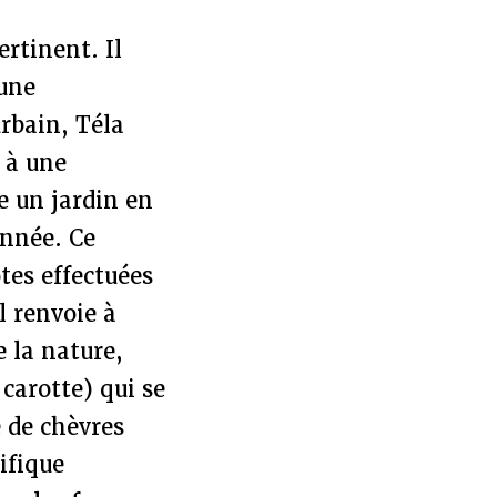
ertinent. Il
’une
urbain, Téla
 à une
e un jardin en
année. Ce
tes effectuées
l renvoie à
 la nature,
carotte) qui se
 de chèvres
ifique