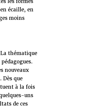
tes les formes
 en écaille, en
ages moins
. La thématique
s pédagogues.
les nouveaux
. Dès que
tuent à la fois
 quelques-uns
ltats de ces