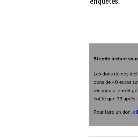
enquêtes.
Si cette lecture vou
Les dons de nos lect
dons de 40 euros suf
reconnu d'intérêt gé
coûte que 33 après i
Pour faire un don,
cl