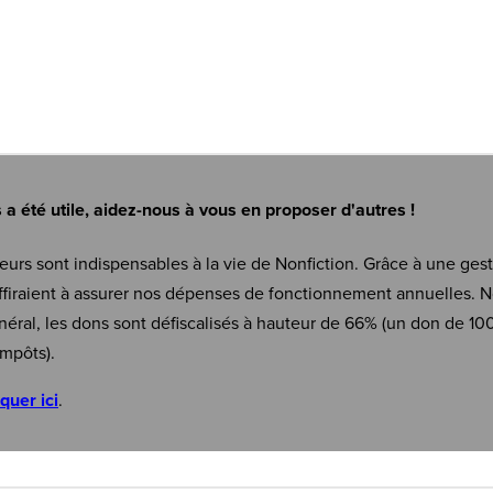
s a été utile, aidez-nous à vous en proposer d'autres !
eurs sont indispensables à la vie de Nonfiction. Grâce à une ges
firaient à assurer nos dépenses de fonctionnement annuelles. N
néral, les dons sont défiscalisés à hauteur de 66% (un don de 10
mpôts).
iquer ici
.