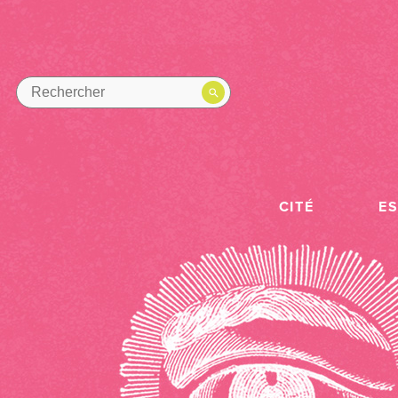
CITÉ
E