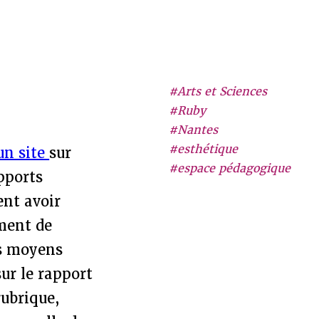
#Arts et Sciences
#Ruby
#Nantes
#esthétique
un site
sur
#espace pédagogique
pports
ent avoir
ement de
es moyens
ur le rapport
rubrique,