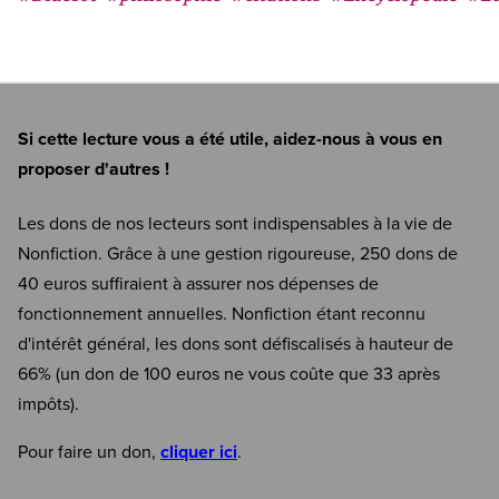
Si cette lecture vous a été utile, aidez-nous à vous en
proposer d'autres !
Les dons de nos lecteurs sont indispensables à la vie de
Nonfiction. Grâce à une gestion rigoureuse, 250 dons de
40 euros suffiraient à assurer nos dépenses de
fonctionnement annuelles. Nonfiction étant reconnu
d'intérêt général, les dons sont défiscalisés à hauteur de
66% (un don de 100 euros ne vous coûte que 33 après
impôts).
Pour faire un don,
cliquer ici
.