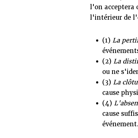
l'on acceptera 
l'intérieur de 
(1)
La pert
événements
(2)
La dist
ou ne s'ide
(3)
La clôt
cause physi
(4)
L'absen
cause suffi
événement