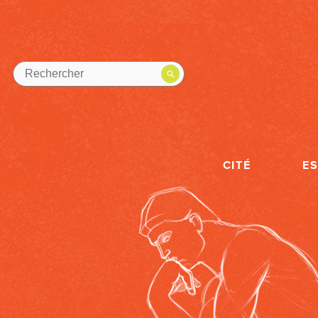
CITÉ
E