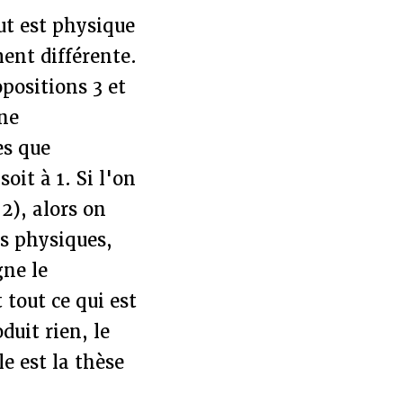
ut est physique
ent différente.
positions 3 et
 ne
es que
oit à 1. Si l'on
2), alors on
ts physiques,
gne le
 tout ce qui est
duit rien, le
e est la thèse