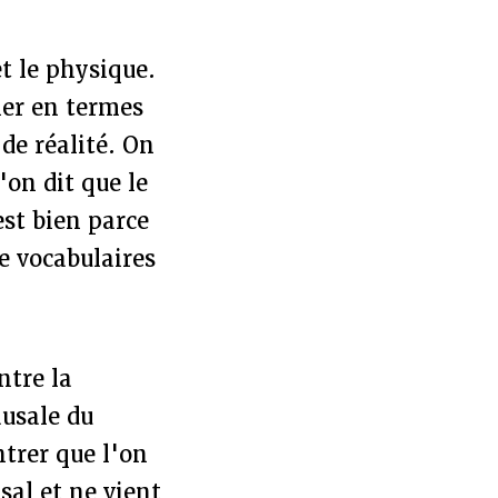
et le physique.
ler en termes
de réalité. On
'on dit que le
st bien parce
e vocabulaires
ntre la
ausale du
ntrer que l'on
sal et ne vient