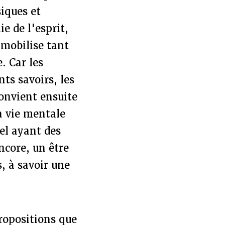
siques et
e de l'esprit,
 mobilise tant
. Car les
nts savoirs, les
convient ensuite
a vie mentale
iel ayant des
ncore, un être
, à savoir une
propositions que