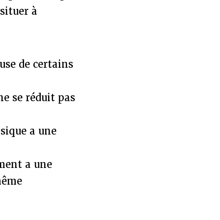
situer à
ause de certains
ne se réduit pas
sique a une
ement a une
 même