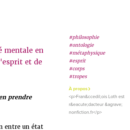
#philosophie
#ontologie
té mentale en
#métaphysique
'esprit et de
#esprit
#corps
#tropes
À propos
 en prendre
<p>Fran&ccedil;ois Loth est
r&eacute;dacteur &agrave;
nonfiction.fr</p>
n entre un état