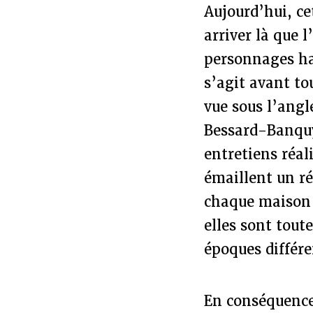
Aujourd’hui, ce
arriver là que 
personnages hau
s’agit avant to
vue sous l’angl
Bessard-Banquy
entretiens réal
émaillent un ré
chaque maison d
elles sont tout
époques différe
En conséquence,