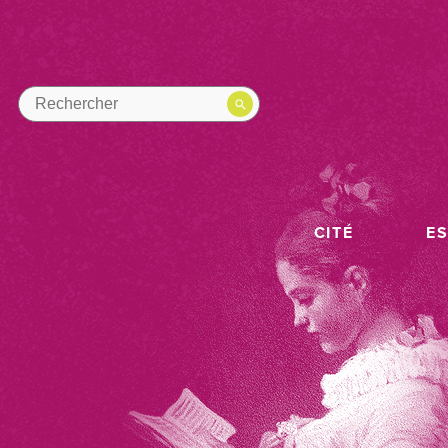
CITÉ
E