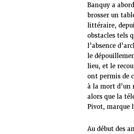
Banquy a abordé
brosser un tabl
littéraire, dep
obstacles tels q
l’absence d’arc
le dépouillemen
lieu, et le rec
ont permis de c
à la mort d’un
alors que la té
Pivot, marque l
Au début des ann