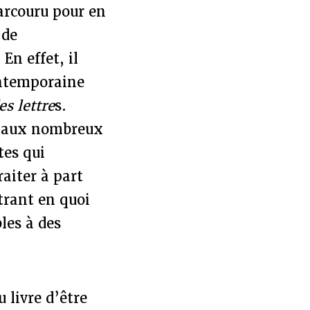
parcouru pour en
 de
En effet, il
contemporaine
es lettre
s.
ce aux nombreux
tes qui
raiter à part
trant en quoi
les à des
 livre d’être