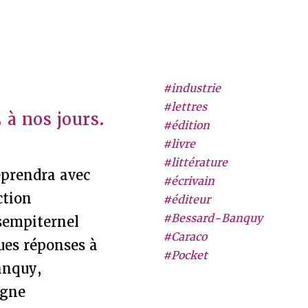
#industrie
#lettres
 à nos jours.
#édition
#livre
#littérature
reprendra avec
#écrivain
ction
#éditeur
#Bessard-Banquy
 sempiternel
#Caraco
ques réponses à
#Pocket
Banquy,
igne