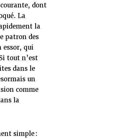
 courante, dont
loqué. La
 rapidement la
le patron des
 essor, qui
Si tout n’est
ites dans le
ésormais un
évision comme
dans la
ment simple :