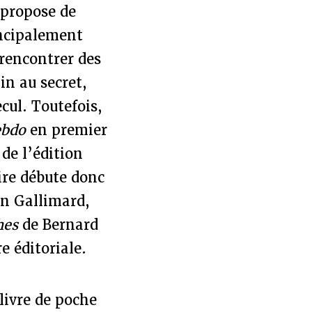
 propose de
incipalement
 rencontrer des
in au secret,
cul. Toutefois,
ebdo
en premier
 de l’édition
ire débute donc
on Gallimard,
hes
de Bernard
e éditoriale.
 livre de poche