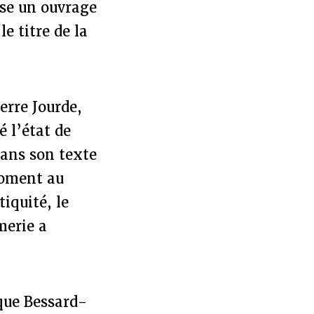
ise un ouvrage
e titre de la
erre Jourde,
gé l’état de
dans son texte
moment au
tiquité, le
merie a
 que Bessard-