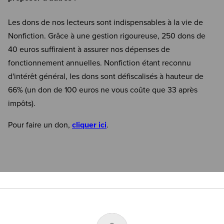
Les dons de nos lecteurs sont indispensables à la vie de
Nonfiction. Grâce à une gestion rigoureuse, 250 dons de
40 euros suffiraient à assurer nos dépenses de
fonctionnement annuelles. Nonfiction étant reconnu
d'intérêt général, les dons sont défiscalisés à hauteur de
66% (un don de 100 euros ne vous coûte que 33 après
impôts).
Pour faire un don,
cliquer ici
.