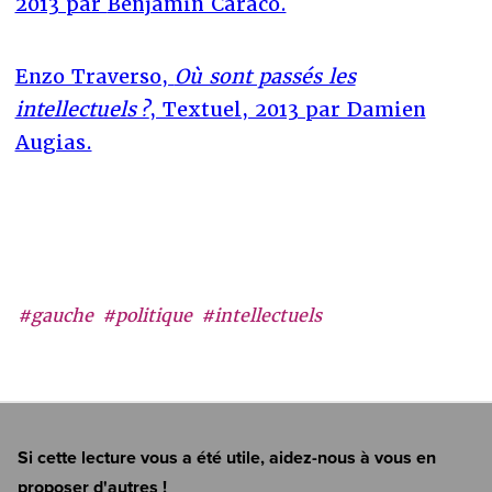
2013 par
Benjamin Caraco.
Enzo Traverso,
Où sont passés les
intellectuels ?
, Textuel, 2013 par Damien
Augias.
#gauche
#politique
#intellectuels
Si cette lecture vous a été utile, aidez-nous à vous en
proposer d'autres !