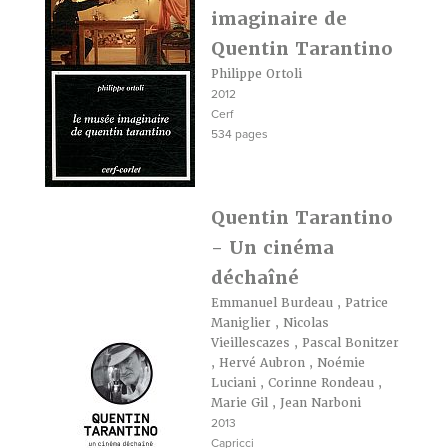
imaginaire de
Quentin Tarantino
Philippe Ortoli
2012
Cerf
534 pages
Quentin Tarantino
- Un cinéma
déchaîné
Emmanuel Burdeau
,
Patrice
Maniglier
,
Nicolas
Vieillescazes
,
Pascal Bonitzer
,
Hervé Aubron
,
Noémie
Luciani
,
Corinne Rondeau
,
Marie Gil
,
Jean Narboni
2013
Capricci