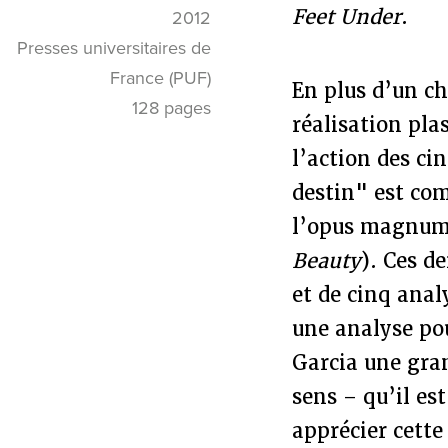
Feet Under
.
2012
Presses universitaires de
France (PUF)
En plus d’un ch
128 pages
réalisation pla
l’action des cin
destin" est com
l’opus magnum d
Beauty
). Ces d
et de cinq anal
une analyse pou
Garcia une gran
sens – qu’il est
apprécier cette 