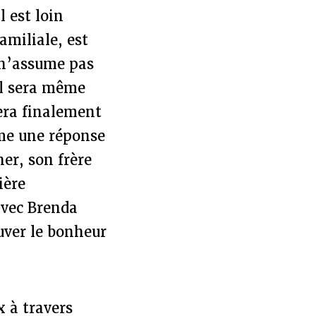
l est loin
familiale, est
 n’assume pas
l sera même
vera finalement
ême une réponse
er, son frère
ière
 avec Brenda
ouver le bonheur
 à travers