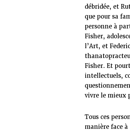
débridée, et R
que pour sa fam
personne à par
Fisher, adoles
l’Art, et Feder
thanatopracteu
Fisher. Et pour
intellectuels, 
questionnement
vivre le mieux 
Tous ces perso
manière face à