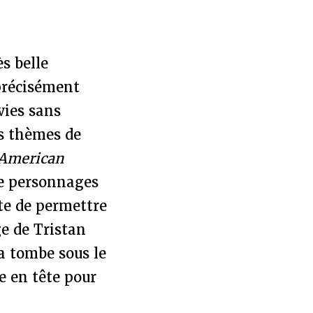
s belle
 précisément
vies sans
ts thèmes de
American
de personnages
ite de permettre
ge de Tristan
a tombe sous le
ie en tête pour