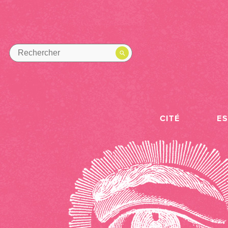
CITÉ
E