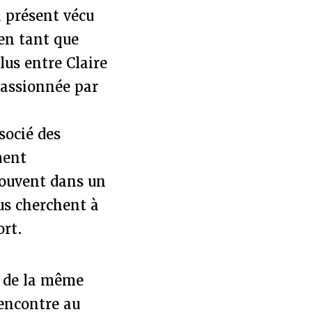
 présent vécu
 en tant que
us entre Claire
passionnée par
socié des
ment
trouvent dans un
us cherchent à
ort.
s de la même
rencontre au