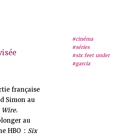
#cinéma
#séries
visée
#six feet under
#garcia
rtie française
id Simon au
 Wire
.
plonger au
îne HBO :
Six