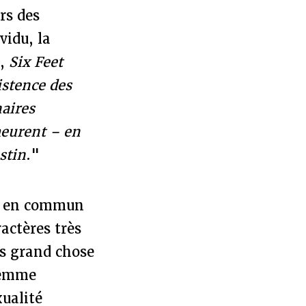
rs des
vidu, la
i,
Six Feet
istence des
naires
meurent – en
stin
."
ont en commun
ractères très
s grand chose
femme
xualité