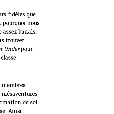
ux fidèles que
et pourquoi nous
 assez banals.
as trouver
et Under
pour
 classe
es membres
s mésaventures
irmation de soi
se. Ainsi