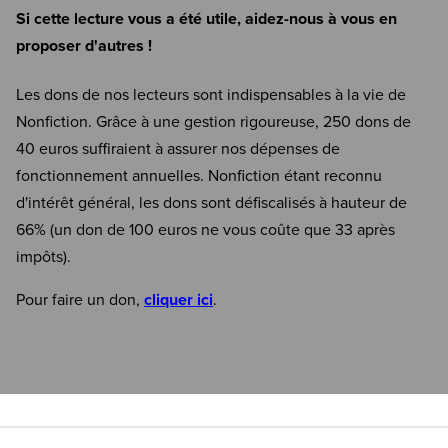
Si cette lecture vous a été utile, aidez-nous à vous en
proposer d'autres !
Les dons de nos lecteurs sont indispensables à la vie de
Nonfiction. Grâce à une gestion rigoureuse, 250 dons de
40 euros suffiraient à assurer nos dépenses de
fonctionnement annuelles. Nonfiction étant reconnu
d'intérêt général, les dons sont défiscalisés à hauteur de
66% (un don de 100 euros ne vous coûte que 33 après
impôts).
Pour faire un don,
cliquer ici
.