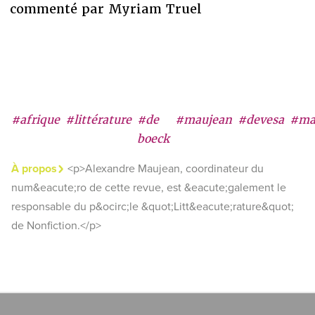
commenté par Myriam Truel
#afrique
#littérature
#de
#maujean
#devesa
#ma
boeck
À propos
<p>Alexandre Maujean, coordinateur du
num&eacute;ro de cette revue, est &eacute;galement le
responsable du p&ocirc;le &quot;Litt&eacute;rature&quot;
de Nonfiction.</p>