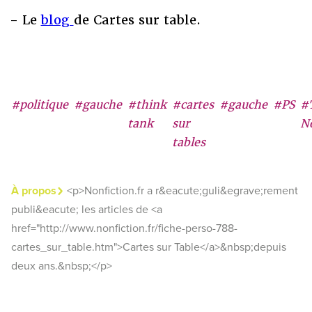
- Le
blog
de Cartes sur table.
#politique
#gauche
#think
#cartes
#gauche
#PS
#
tank
sur
N
tables
À propos
<p>Nonfiction.fr a r&eacute;guli&egrave;rement
publi&eacute; les articles de <a
href="http://www.nonfiction.fr/fiche-perso-788-
cartes_sur_table.htm">Cartes sur Table</a>&nbsp;depuis
deux ans.&nbsp;</p>