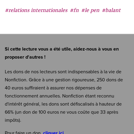
#relations internationales
#fn
#le pen
#balant
Si cette lecture vous a été utile, aidez-nous à vous en
proposer d'autres !
Les dons de nos lecteurs sont indispensables à la vie de
Nonfiction. Grâce à une gestion rigoureuse, 250 dons de
40 euros suffiraient à assurer nos dépenses de
fonctionnement annuelles. Nonfiction étant reconnu
d'intérêt général, les dons sont défiscalisés à hauteur de
66% (un don de 100 euros ne vous coûte que 33 après
impôts).
Pour faire un don,
cliquer ici
.