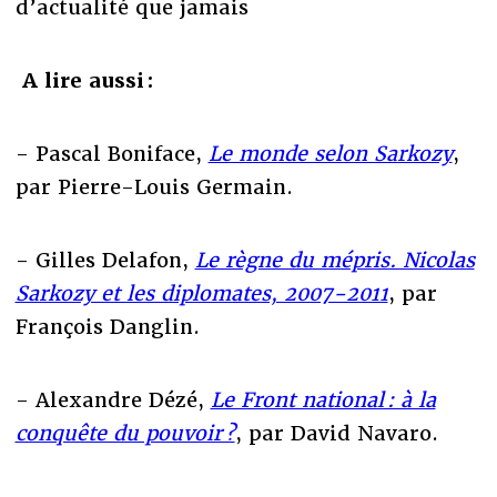
d’actualité que jamais
A lire aussi :
- Pascal Boniface,
Le monde selon Sarkozy
,
par Pierre-Louis Germain.
- Gilles Delafon,
Le règne du mépris. Nicolas
Sarkozy et les diplomates, 2007-2011
, par
François Danglin.
- Alexandre Dézé,
Le Front national : à la
conquête du pouvoir ?
, par David Navaro.