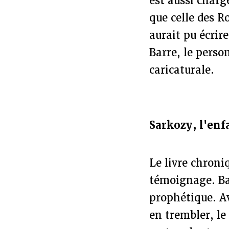
est aussi charg
que celle des R
aurait pu écrir
Barre, le perso
caricaturale.
Sarkozy, l'enf
Le livre chroniq
témoignage. Ba
prophétique. A
en trembler, l