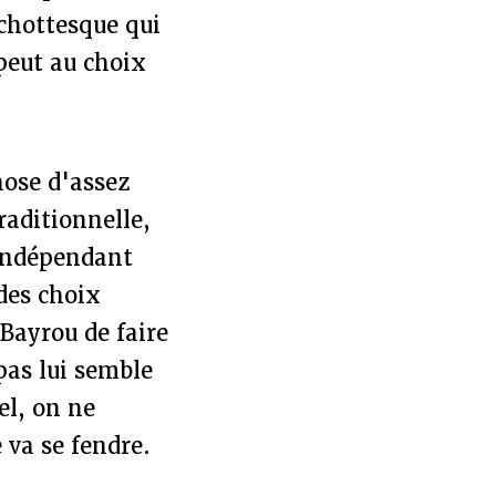
ichottesque qui
peut au choix
hose d'assez
traditionnelle,
 indépendant
 des choix
 Bayrou de faire
pas lui semble
el, on ne
 va se fendre.