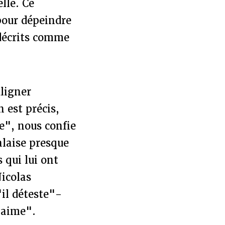
lle. Ce
pour dépeindre
 décrits comme
uligner
 est précis,
le", nous confie
alaise presque
 qui lui ont
Nicolas
'il déteste"-
l aime".