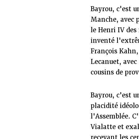
Bayrou, c'est u
Manche, avec po
le Henri IV des
inventé l'extr
François Kahn,
Lecanuet, avec 
cousins de prov
Bayrou, c'est u
placidité idéol
l'Assemblée. C
Vialatte et ex
recevant les ce