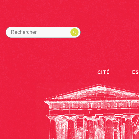
CITÉ
E