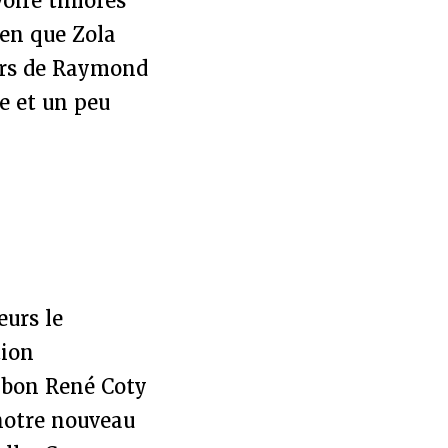
voire timorés
ien que Zola
urs de Raymond
e et un peu
eurs le
tion
u bon René Coty
notre nouveau