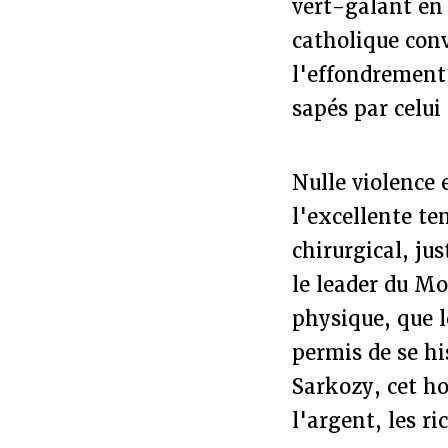
vert-galant en 
catholique conv
l'effondrement 
sapés par celui 
Nulle violence 
l'excellente te
chirurgical, ju
le leader du M
physique, que l
permis de se hi
Sarkozy, cet ho
l'argent, les ri