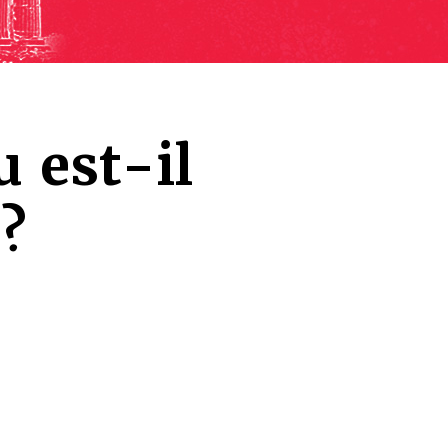
 est-il
?