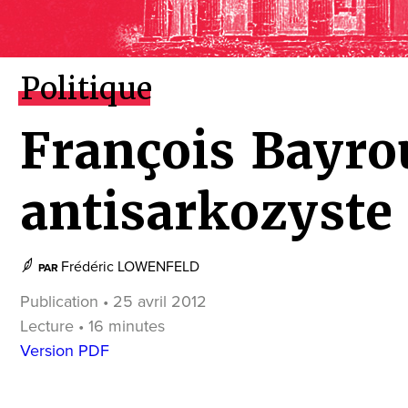
Politique
François Bayrou
antisarkozyste 
Frédéric LOWENFELD
PAR
Publication • 25 avril 2012
Lecture • 16 minutes
Version PDF