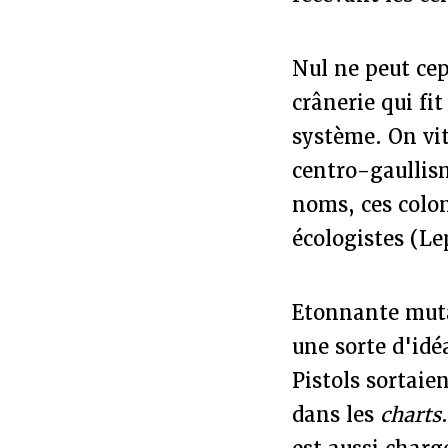
Nul ne peut cep
crânerie qui fi
système. On vit
centro-gaullism
noms, ces colon
écologistes (Le
Etonnante muta
une sorte d'idé
Pistols sortai
dans les
charts