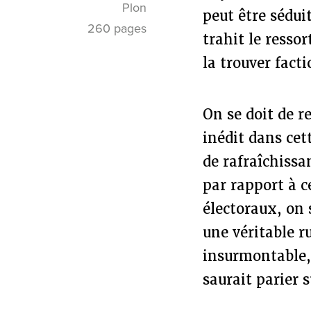
Plon
peut être sédui
260 pages
trahit le resso
la trouver fact
On se doit de r
inédit dans cett
de rafraîchissa
par rapport à c
électoraux, on 
une véritable r
insurmontable, 
saurait parier 