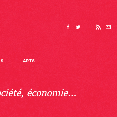
ES
ARTS
ociété, économie...