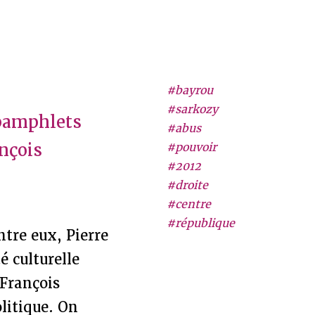
#bayrou
#sarkozy
 pamphlets
#abus
ançois
#pouvoir
#2012
#droite
#centre
#république
ntre eux, Pierre
é culturelle
 François
litique. On