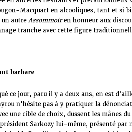
ée en ancêtres hésitants et précautionneux 
ougon-Macquart en alcooliques, tant et si b
e un autre
Assommoir
en honneur aux disco
nnage tranche avec cette figure traditionnell
ant barbare
ué ce jour, paru il y a deux ans, en est d'aill
yrou n'hésite pas à y pratiquer la dénoncia
vec une cible de choix, dussent les mânes d
e président Sarkozy lui-même, présenté par 