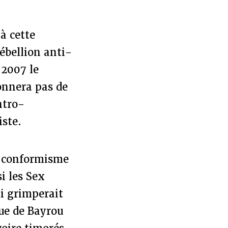
à cette
rébellion anti-
 2007 le
onnera pas de
ntro-
iste.
u conformisme
i les Sex
i grimperait
que de Bayrou