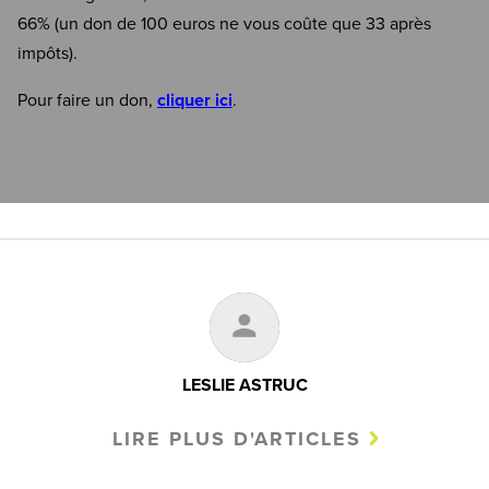
66% (un don de 100 euros ne vous coûte que 33 après
impôts).
Pour faire un don,
cliquer ici
.
LESLIE ASTRUC
LIRE PLUS D'ARTICLES