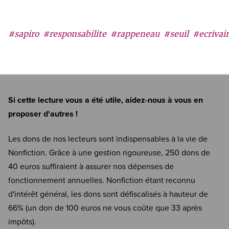
#sapiro
#responsabilite
#rappeneau
#seuil
#ecrivai
Si cette lecture vous a été utile, aidez-nous à vous en
proposer d'autres !
Les dons de nos lecteurs sont indispensables à la vie de
Nonfiction. Grâce à une gestion rigoureuse, 250 dons de
40 euros suffiraient à assurer nos dépenses de
fonctionnement annuelles. Nonfiction étant reconnu
d'intérêt général, les dons sont défiscalisés à hauteur de
66% (un don de 100 euros ne vous coûte que 33 après
impôts).