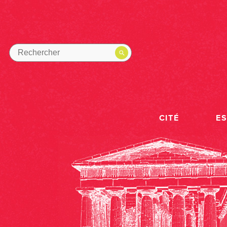
CITÉ
E