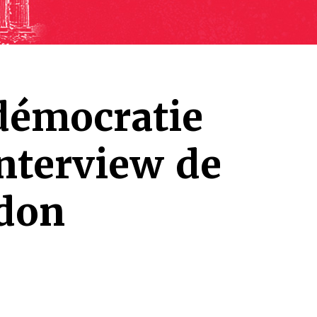
 démocratie
Interview de
don