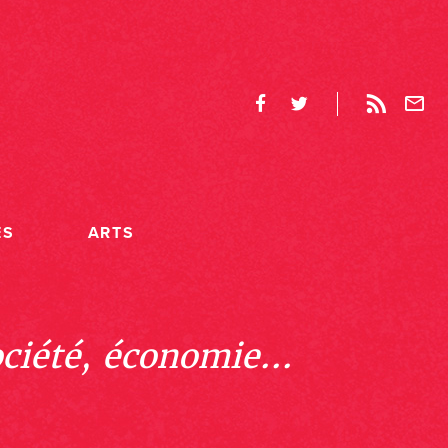
ES
ARTS
ociété, économie...