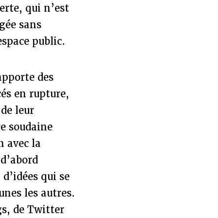
erte, qui n’est
ugée sans
espace public.
apporte des
cés en rupture,
de leur
re soudaine
n avec la
 d’abord
d’idées qui se
unes les autres.
gs, de Twitter