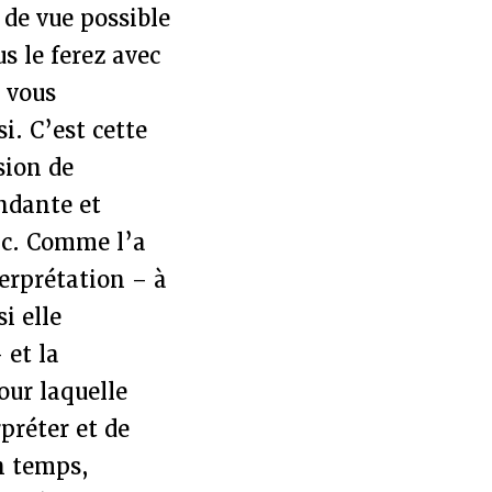
de vue possible
us le ferez avec
n vous
i. C’est cette
sion de
endante et
lic. Comme l’a
erprétation – à
i elle
 et la
our laquelle
préter et de
n temps,