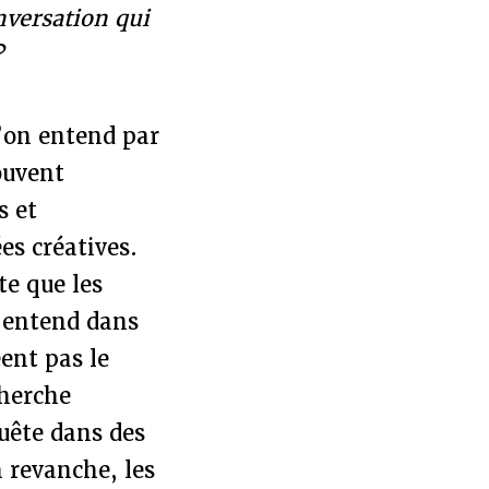
nversation qui
?
l’on entend par
ouvent
s et
es créatives.
te que les
l’entend dans
ent pas le
cherche
quête dans des
n revanche, les