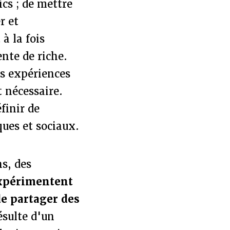
ics ; de mettre
r et
à la fois
nte de riche.
les expériences
t nécessaire.
finir de
ques et sociaux.
s, des
xpérimentent
de partager des
sulte d'un