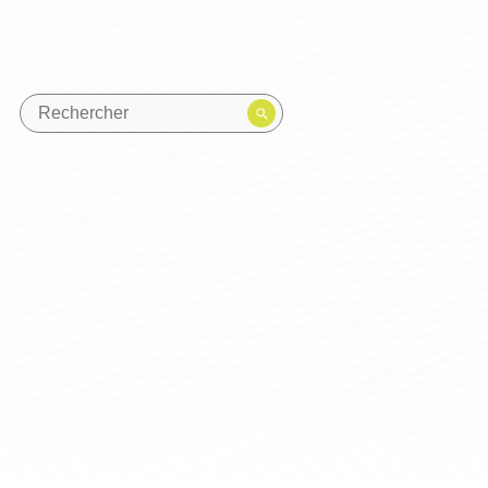
CITÉ
E