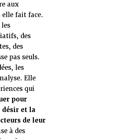
re aux
elle fait face.
 les
iatifs, des
tes, des
sse pas seuls.
ées, les
nalyse. Elle
ériences qui
ouer pour
 désir et la
cteurs de leur
nse à des