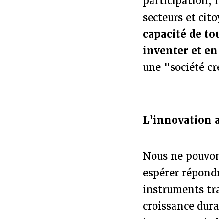
participation, l
secteurs et cit
capacité de to
inventer et en
une "société cr
L’innovation 
Nous ne pouvon
espérer répondr
instruments tra
croissance dura