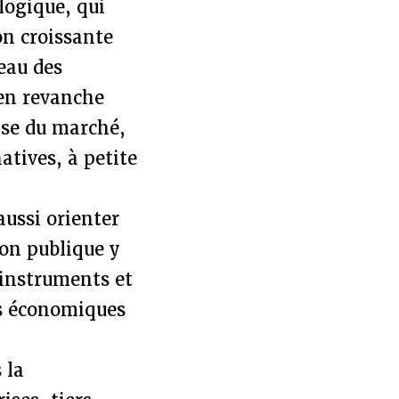
logique, qui
on croissante
seau des
 en revanche
ise du marché,
natives, à petite
aussi orienter
ion publique y
 instruments et
rs économiques
 la