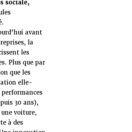
s sociale,
ules
é.
ourd'hui avant
reprises, la
issent les
s. Plus que par
ion que les
vation elle-
s performances
epuis 30 ans),
 une voiture,
te à des