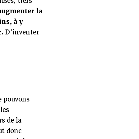
ises, tiers
augmenter la
ins, à y
r.
D'inventer
e pouvons
les
rs de la
ut donc